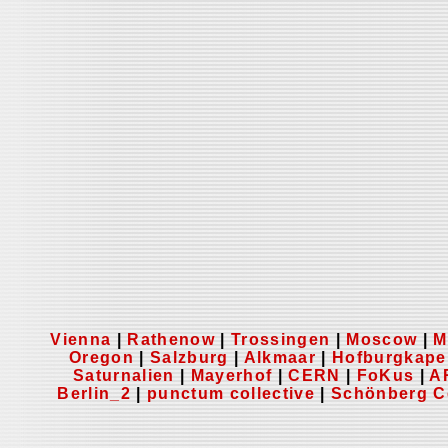
Vienna
|
Rathenow
|
Trossingen
|
Moscow
|
M
Oregon
|
Salzburg
|
Alkmaar
|
Hofburgkape
Saturnalien
|
Mayerhof
|
CERN
|
FoKus
|
A
Berlin_2
|
punctum collective
|
Schönberg C