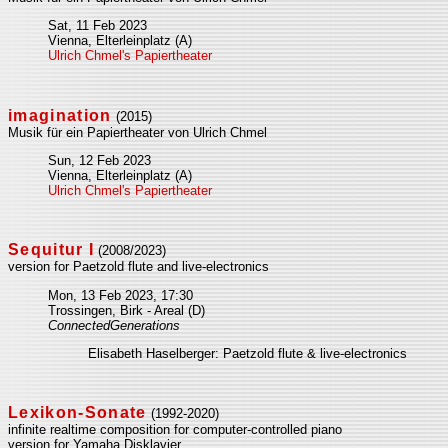
Sat, 11 Feb 2023
Vienna, Elterleinplatz (A)
Ulrich Chmel's Papiertheater
imagination
(2015)
Musik für ein Papiertheater von Ulrich Chmel
Sun, 12 Feb 2023
Vienna, Elterleinplatz (A)
Ulrich Chmel's Papiertheater
Sequitur I
(2008/2023)
version for Paetzold flute and live-electronics
Mon, 13 Feb 2023, 17:30
Trossingen, Birk - Areal (D)
ConnectedGenerations
Elisabeth Haselberger: Paetzold flute & live-electronics
Lexikon-Sonate
(1992-2020)
infinite realtime composition for computer-controlled piano
version for Yamaha Disklavier