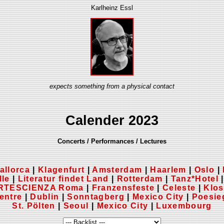
Karlheinz Essl
expects something from a physical contact
Calender 2023
Concerts / Performances / Lectures
allorca
|
Klagenfurt
|
Amsterdam
|
Haarlem
|
Oslo
|
lle
|
Literatur findet Land
|
Rotterdam
|
Tanz*Hotel
RTESCIENZA Roma
|
Franzensfeste
|
Celeste
|
Klos
entre
|
Dublin
|
Sonntagberg
|
Mexico City
|
Poesie
St. Pölten
|
Seoul
|
Mexico City
|
Luxembourg