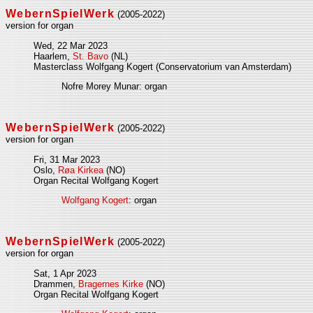
WebernSpielWerk
(2005-2022)
version for organ
Wed, 22 Mar 2023
Haarlem,
St. Bavo
(NL)
Masterclass Wolfgang Kogert (Conservatorium van Amsterdam)
Nofre Morey Munar: organ
WebernSpielWerk
(2005-2022)
version for organ
Fri, 31 Mar 2023
Oslo,
Røa Kirkea
(NO)
Organ Recital Wolfgang Kogert
Wolfgang Kogert
: organ
WebernSpielWerk
(2005-2022)
version for organ
Sat, 1 Apr 2023
Drammen,
Bragernes Kirke
(NO)
Organ Recital Wolfgang Kogert