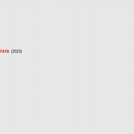
isis
(2023)