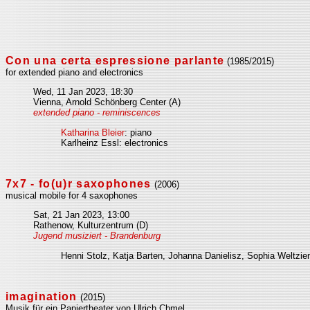
Con una certa espressione parlante
(1985/2015)
for extended piano and electronics
Wed, 11 Jan 2023, 18:30
Vienna, Arnold Schönberg Center (A)
extended piano - reminiscences
Katharina Bleier
: piano
Karlheinz Essl: electronics
7x7 - fo(u)r saxophones
(2006)
musical mobile for 4 saxophones
Sat, 21 Jan 2023, 13:00
Rathenow, Kulturzentrum (D)
Jugend musiziert - Brandenburg
Henni Stolz, Katja Barten, Johanna Danielisz, Sophia Weltzi
imagination
(2015)
Musik für ein Papiertheater von Ulrich Chmel