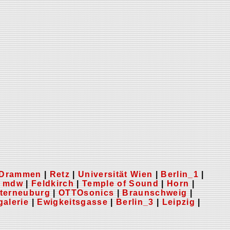
Drammen
|
Retz
|
Universität Wien
|
Berlin_1
|
|
mdw
|
Feldkirch
|
Temple of Sound
|
Horn
|
terneuburg
|
OTTOsonics
|
Braunschweig
|
galerie
|
Ewigkeitsgasse
|
Berlin_3
|
Leipzig
|