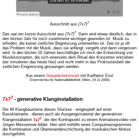
7
Ausschnitt aus
(7x7)
7
Das war ein kurzer Ausschnitt aus
(7x7)
. Darin wird etwas deutlich, das in
den letzten Jahr für mich zunehmend wichtiger geworden ist: Musik zu
erfinden, die keiner zeitlicher Begrenzung unterworfen ist. Das ist ja oft
das Problem mit der Musik, dass sie anfängt, vergeht und dann vergessen
wird. In den letzten 10 Jahren beschäftigte ich mich der Entwicklung von
Musikkonzepten, die sich einerseits dem Ritual des Konzertes entziehen
(wir simulieren das heute hier) und nicht mehr in das Prokrustesbett der
zeitlichen Eingrenzung gezwungen werden.
Aus einem
Gesprächskonzert
mit Karlheinz Essl
Österreichische Nationalbibliothek (Wien, 29.11.2006)
7
7x7
- generative Klanginstallation
Die 49 Klangbausteine dieses Stückes - eingespielt auf einer
Bassklarinette - dienen auch als Ausgangsmaterial der generativen
7
Klanginstallation
7x7
, die den Kontrapunkt zu einem Animationsvideo von
Jürgen Messensee bildet. Hier wird mithilfe eines Computerprogrammes
die Kombination und Übereinanderschichtung der musikalischen Motive
durchgeführt.