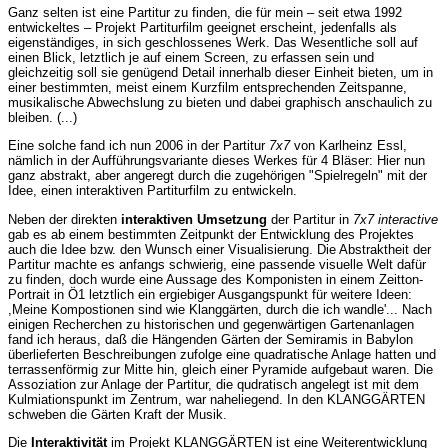
Ganz selten ist eine Partitur zu finden, die für mein – seit etwa 1992
entwickeltes – Projekt Partiturfilm geeignet erscheint, jedenfalls als
eigenständiges, in sich geschlossenes Werk. Das Wesentliche soll auf
einen Blick, letztlich je auf einem Screen, zu erfassen sein und
gleichzeitig soll sie genügend Detail innerhalb dieser Einheit bieten, um in
einer bestimmten, meist einem Kurzfilm entsprechenden Zeitspanne,
musikalische Abwechslung zu bieten und dabei graphisch anschaulich zu
bleiben. (...)
Eine solche fand ich nun 2006 in der Partitur
7x7
von Karlheinz Essl,
nämlich in der Aufführungsvariante dieses Werkes für 4 Bläser: Hier nun
ganz abstrakt, aber angeregt durch die zugehörigen "Spielregeln" mit der
Idee, einen interaktiven Partiturfilm zu entwickeln.
Neben der direkten
interaktiven Umsetzung
der Partitur in
7x7 interactive
gab es ab einem bestimmten Zeitpunkt der Entwicklung des Projektes
auch die Idee bzw. den Wunsch einer Visualisierung. Die Abstraktheit der
Partitur machte es anfangs schwierig, eine passende visuelle Welt dafür
zu finden, doch wurde eine Aussage des Komponisten in einem Zeitton-
Portrait in Ö1 letztlich ein ergiebiger Ausgangspunkt für weitere Ideen:
,Meine Kompostionen sind wie Klanggärten, durch die ich wandle'... Nach
einigen Recherchen zu historischen und gegenwärtigen Gartenanlagen
fand ich heraus, daß die Hängenden Gärten der Semiramis in Babylon
überlieferten Beschreibungen zufolge eine quadratische Anlage hatten und
terrassenförmig zur Mitte hin, gleich einer Pyramide aufgebaut waren. Die
Assoziation zur Anlage der Partitur, die qudratisch angelegt ist mit dem
Kulmiationspunkt im Zentrum, war naheliegend. In den KLANGGÄRTEN
schweben die Gärten Kraft der Musik.
Die
Interaktivität
im Projekt KLANGGÄRTEN ist eine Weiterentwicklung