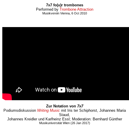
7x7 fo(u)r trombones
Performed by
Trombone Attraction
Musikverein Vienna, 6 Oct 2010
Zur Notation von
7x7
Podiumsdiskussion
Writing Music
mit Iris ter Schiphorst, Johannes Maria
Staud,
Johannes Kreidler und Karlheinz Essl; Moderation: Bernhard Günther
Musikuniversität Wien (26 Jan 2017)