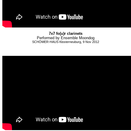
7x7 fo(u)r clarinets
Performed by Ensemble Moondog
SCHÖMER-HAUS Klosterneuburg, 9 Nov 2012