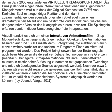
der im Jahr 2000 entstandenen VIRTUELLEN KLANGSKULPTUREN. Das
Prinzip der dort eingeführten interaktiven Animationen mit zugeordneten
Klangelementen wird nun dank der Original-Komposition 7x7^7 von
Karlheinz Essl mit zugehöriger Partitur und den damit
zusammenhängenden ebenfalls originalen Spielregeln um einen
dramaturgischen Ablauf und um bestimmte Zufallsprinzipien, welche aus
der generativen Version des Klangspieles rühren, erweitert. Die Spielregeln
erfahren somit in dieser Umsetzung eine freie Interpretation.
Visuell handelt es sich um einen
interaktiven Animationsfilm
in Stop-
Motion-Technik, mit eigens dafür gemachten Objekten. Die Animationen
basieren auf rund 1500 Einzelbildern (Fotografien), die elektronisch auch
einzeln weiterverarbeitet und sodann im Programm Flash animiert und
programmiert wurden. Das Projekt bringt sowohl bei der Erstellung als
auch beim Abspielen die derzeit verfügbare Technologie an ihre Grenzen
(mehrfach überlagerte Bitmap-Animationen inklusive Ebeneneffekten
müssen in relativ hoher Auflösung zusammen mit graphischen Tweenings
und mit sich überlagernden Sounds abgespielt werden). Noch vor etwa 2
Jahren wäre es nicht realiserbar gewesen, was die Hoffnung nährt, daß in
vielleicht weiteren 2 Jahren die Technologie auch ausreichend verbreitet
ist, um verläßlich auf verschiedenen Systemen abgespielt werden zu
können. (Iby-Jolande Varga, 2011)