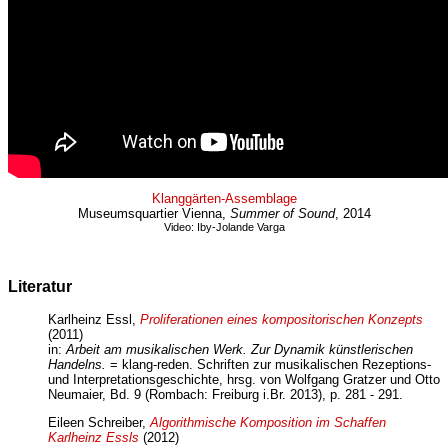
Klanggärten-Assemblage
Museumsquartier Vienna,
Summer of Sound
, 2014
Video: Iby-Jolande Varga
Literatur
Karlheinz Essl,
Proliferationen eines kompositorischen Konzepts
(2011)
in:
Arbeit am musikalischen Werk. Zur Dynamik künstlerischen
Handelns.
= klang-reden. Schriften zur musikalischen Rezeptions-
und Interpretationsgeschichte, hrsg. von Wolfgang Gratzer und Otto
Neumaier, Bd. 9 (Rombach: Freiburg i.Br. 2013), p. 281 - 291.
Eileen Schreiber,
Algorithmische Komposition im Schaffen
Karlheinz Essls
(2012)