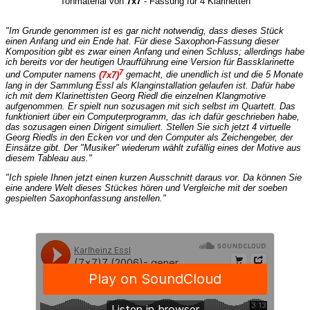
Tonmaterial von
7x7
- Fassung für 4 Klarinetten
"Im Grunde genommen ist es gar nicht notwendig, dass dieses Stück
einen Anfang und ein Ende hat. Für diese Saxophon-Fassung dieser
Komposition gibt es zwar einen Anfang und einen Schluss; allerdings habe
ich bereits vor der heutigen Uraufführung eine Version für Bassklarinette
7
und Computer namens
(7x7)
gemacht, die unendlich ist und die 5 Monate
lang in der Sammlung Essl als Klanginstallation gelaufen ist. Dafür habe
ich mit dem Klarinettisten Georg Riedl die einzelnen Klangmotive
aufgenommen. Er spielt nun sozusagen mit sich selbst im Quartett. Das
funktioniert über ein Computerprogramm, das ich dafür geschrieben habe,
das sozusagen einen Dirigent simuliert. Stellen Sie sich jetzt 4 virtuelle
Georg Riedls in den Ecken vor und den Computer als Zeichengeber, der
Einsätze gibt. Der "Musiker" wiederum wählt zufällig eines der Motive aus
diesem Tableau aus."
"Ich spiele Ihnen jetzt einen kurzen Ausschnitt daraus vor. Da können Sie
eine andere Welt dieses Stückes hören und Vergleiche mit der soeben
gespielten Saxophonfassung anstellen."