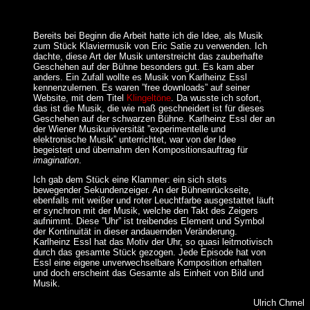
Bereits bei Beginn die Arbeit hatte ich die Idee, als Musik
zum Stück Klaviermusik von Eric Satie zu verwenden. Ich
dachte, diese Art der Musik unterstreicht das zauberhafte
Geschehen auf der Bühne besonders gut. Es kam aber
anders. Ein Zufall wollte es Musik von Karlheinz Essl
kennenzulernen. Es waren ”free downloads” auf seiner
Website, mit dem Titel
Klingeltöne
. Da wusste ich sofort,
das ist die Musik, die wie maß geschneidert ist für dieses
Geschehen auf der schwarzen Bühne. Karlheinz Essl der an
der Wiener Musikuniversität ”experimentelle und
elektronische Musik” unterrichtet, war von der Idee
begeistert und übernahm den Kompositionsauftrag für
imagination
.
Ich gab dem Stück eine Klammer: ein sich stets
bewegender Sekundenzeiger. An der Bühnenrückseite,
ebenfalls mit weißer und roter Leuchtfarbe ausgestattet läuft
er synchron mit der Musik, welche den Takt des Zeigers
aufnimmt. Diese ”Uhr” ist treibendes Element und Symbol
der Kontinuität in dieser andauernden Veränderung.
Karlheinz Essl hat das Motiv der Uhr, so quasi leitmotivisch
durch das gesamte Stück gezogen. Jede Episode hat von
Essl eine eigene unverwechselbare Komposition erhalten
und doch erscheint das Gesamte als Einheit von Bild und
Musik.
Ulrich Chmel