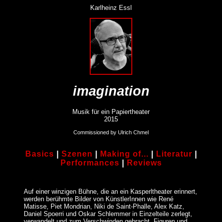
Karlheinz Essl
imagination
Musik für ein Papiertheater
2015
Commissioned by Ulrich Chmel
Basics
|
Szenen
|
Making of...
|
Literatur
|
Performances
|
Reviews
Auf einer winzigen Bühne, die an ein Kasperltheater erinnert,
werden berühmte Bilder von KünstlerInnen wie René
Matisse, Piet Mondrian, Niki de Saint-Phalle, Alex Katz,
Daniel Spoerri und Oskar Schlemmer in Einzelteile zerlegt,
verwandelt und zum Verschwinden gebracht. Figuren und