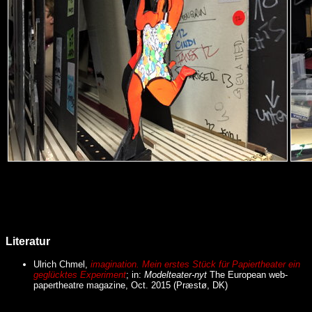
Literatur
Ulrich Chmel,
imagination. Mein erstes Stück für Papiertheater ein
geglücktes Experiment
; in:
Modelteater-nyt
The European web-
papertheatre magazine, Oct. 2015 (Præstø, DK)