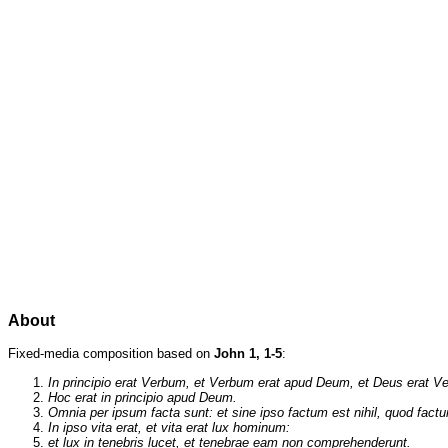
About
Fixed-media composition based on
John 1, 1-5
:
In principio erat Verbum, et Verbum erat apud Deum, et Deus erat V
Hoc erat in principio apud Deum.
Omnia per ipsum facta sunt: et sine ipso factum est nihil, quod fact
In ipso vita erat, et vita erat lux hominum:
et lux in tenebris lucet, et tenebrae eam non comprehenderunt.