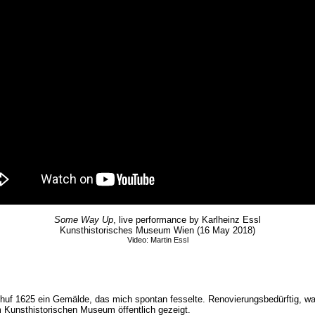
Some Way Up
, live performance by Karlheinz Essl
Kunsthistorisches Museum Wien (16 May 2018)
Video: Martin Essl
, schuf 1625 ein Gemälde, das mich spontan fesselte. Renovierungsbedürftig, w
 Kunsthistorischen Museum öffentlich gezeigt.