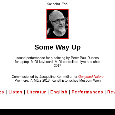
Karlheinz Essl
Some Way Up
sound performance for a painting by Peter Paul Rubens
for laptop, MIDI keyboard, MIDI controllers, lyre and choir
2017
Commissioned by Jacqueline Kornmüller for
Ganymed Nature
Premiere: 7. März 2018, Kunsthistorisches Museum Wien
cs
|
Listen
|
Literatur
|
English
|
Performances
|
Re