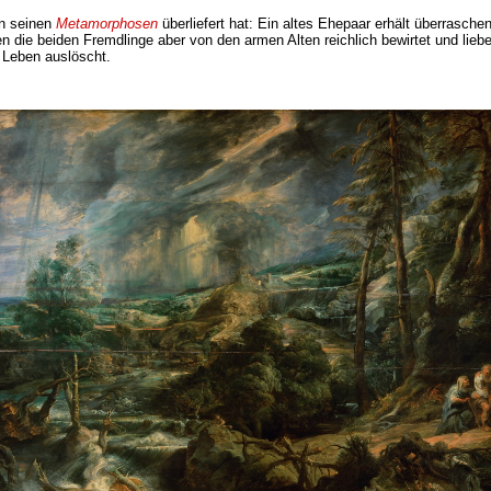
in seinen
Metamorphosen
überliefert hat: Ein altes Ehepaar erhält überrasch
 die beiden Fremdlinge aber von den armen Alten reichlich bewirtet und liebe
s Leben auslöscht.