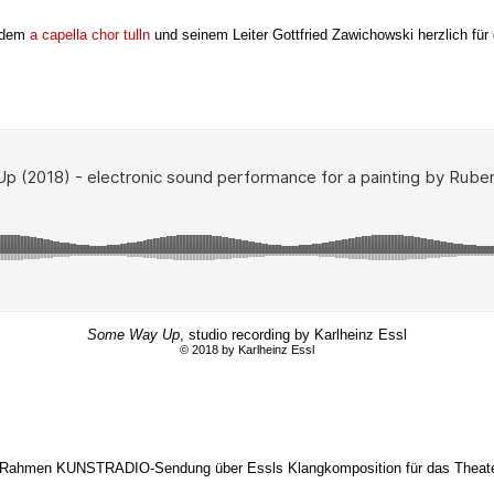
h dem
a capella chor tulln
und seinem Leiter Gottfried Zawichowski herzlich fü
Some Way Up
, studio recording by Karlheinz Essl
© 2018 by Karlheinz Essl
m Rahmen KUNSTRADIO-Sendung über Essls Klangkomposition für das Theate