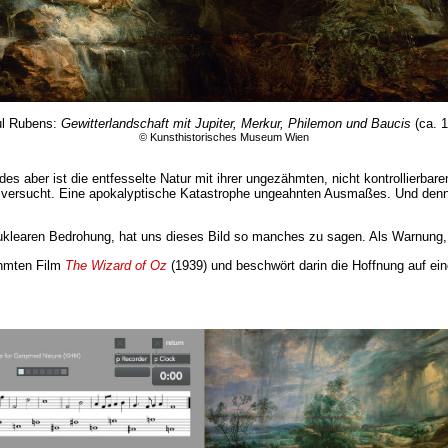
ul Rubens:
Gewitterlandschaft mit Jupiter, Merkur, Philemon und Baucis
(ca. 
© Kunsthistorisches Museum Wien
es aber ist die entfesselte Natur mit ihrer ungezähmten, nicht kontrollierbar
ten versucht. Eine apokalyptische Katastrophe ungeahnten Ausmaßes. Und denno
nuklearen Bedrohung, hat uns dieses Bild so manches zu sagen. Als Warnung, 
ühmten Film
The Wizard of Oz
(1939) und beschwört darin die Hoffnung auf ein