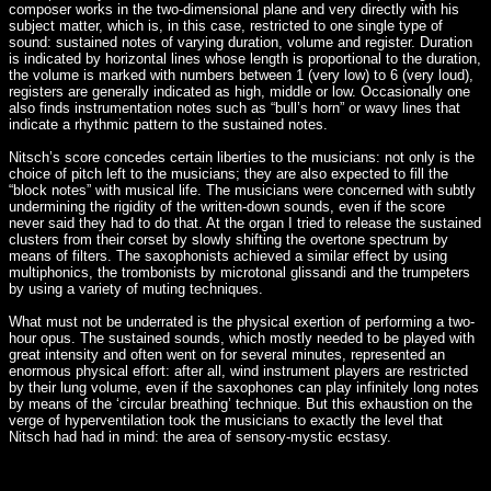
composer works in the two-dimensional plane and very directly with his
subject matter, which is, in this case, restricted to one single type of
sound: sustained notes of varying duration, volume and register. Duration
is indicated by horizontal lines whose length is proportional to the duration,
the volume is marked with numbers between 1 (very low) to 6 (very loud),
registers are generally indicated as high, middle or low. Occasionally one
also finds instrumentation notes such as “bull’s horn” or wavy lines that
indicate a rhythmic pattern to the sustained notes.
Nitsch’s score concedes certain liberties to the musicians: not only is the
choice of pitch left to the musicians; they are also expected to fill the
“block notes” with musical life. The musicians were concerned with subtly
undermining the rigidity of the written-down sounds, even if the score
never said they had to do that. At the organ I tried to release the sustained
clusters from their corset by slowly shifting the overtone spectrum by
means of filters. The saxophonists achieved a similar effect by using
multiphonics, the trombonists by microtonal glissandi and the trumpeters
by using a variety of muting techniques.
What must not be underrated is the physical exertion of performing a two-
hour opus. The sustained sounds, which mostly needed to be played with
great intensity and often went on for several minutes, represented an
enormous physical effort: after all, wind instrument players are restricted
by their lung volume, even if the saxophones can play infinitely long notes
by means of the ‘circular breathing’ technique. But this exhaustion on the
verge of hyperventilation took the musicians to exactly the level that
Nitsch had had in mind: the area of sensory-mystic ecstasy.