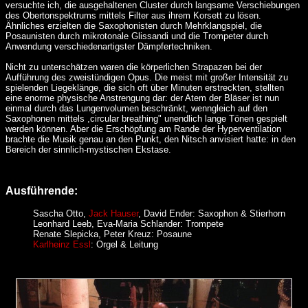
versuchte ich, die ausgehaltenen Cluster durch langsame Verschiebungen
des Obertonspektrums mittels Filter aus ihrem Korsett zu lösen.
Ähnliches erzielten die Saxophonisten durch Mehrklangspiel, die
Posaunisten durch mikrotonale Glissandi und die Trompeter durch
Anwendung verschiedenartigster Dämpfertechniken.
Nicht zu unterschätzen waren die körperlichen Strapazen bei der
Aufführung des zweistündigen Opus. Die meist mit großer Intensität zu
spielenden Liegeklänge, die sich oft über Minuten erstreckten, stellten
eine enorme physische Anstrengung dar: der Atem der Bläser ist nun
einmal durch das Lungenvolumen beschränkt, wenngleich auf den
Saxophonen mittels ,circular breathing" unendlich lange Tönen gespielt
werden können. Aber die Erschöpfung am Rande der Hyperventilation
brachte die Musik genau an den Punkt, den Nitsch anvisiert hatte: in den
Bereich der sinnlich-mystischen Ekstase.
Ausführende:
Sascha Otto,
Jack Hauser
, David Ender: Saxophon & Stierhorn
Leonhard Leeb, Eva-Maria Schlander: Trompete
Renate Slepicka, Peter Kreuz: Posaune
Karlheinz Essl
: Orgel & Leitung