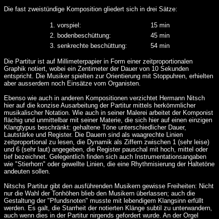
Die fast zweistündige Komposition gliedert sich in drei Sätze:
1. vorspiel:
15 min
2. bodenbeschüttung:
45 min
3. senkrechte beschüttung:
54 min
Die Partitur ist auf Millimeterpapier in Form einer zeitproportionalen
Graphik notiert, wobei ein Zentimeter der Dauer von 10 Sekunden
entspricht. Die Musiker spielten zur Orientierung mit Stoppuhren, erhielten
aber ausserdem noch Einsätze vom Organisten.
Ebenso wie auch in anderen Kompositionen verzichtet Hermann Nitsch
hier auf die konzise Ausarbeitung der Partitur mittels herkömmlicher
musikalischer Notation. Wie auch in seiner Malerei arbeitet der Komponist
flächig und unmittelbar mit seiner Materie, die sich hier auf einen einzigen
Klangtypus beschränkt: gehaltene Töne unterschiedlicher Dauer,
Lautstärke und Register. Die Dauern sind als waagrechte Linien
zeitproportional zu lesen, die Dynamik als Ziffern zwischen 1 (sehr leise)
und 6 (sehr laut) angegeben, die Register pauschal mit hoch, mittel oder
tief bezeichnet. Gelegentlich finden sich auch Instrumentationsangaben
wie "Stierhorn" oder gewellte Linien, die eine Rhythmisierung der Haltetöne
andeuten sollen.
Nitschs Partitur gibt den ausführenden Musikern gewisse Freiheiten: Nicht
nur die Wahl der Tonhöhen blieb den Musikern überlassen; auch die
Gestaltung der "Pfundsnoten" musste mit lebendigem Klangsinn erfüllt
werden. Es galt, die Starrheit der notierten Klänge subtil zu unterwandern,
auch wenn dies in der Partitur nirgends gefordert wurde. An der Orgel