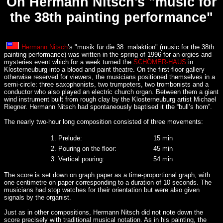
On Hermann Nitsch's "music for
the 38th painting performance"
Hermann Nitsch
’s "musik für die 38. malaktion" (music for the 38th
painting performance) was written in the spring of 1996 for an orgies-and-
mysteries event which for a week turned the
SCHÖMER-HAUS
in
Klosterneuburg into a blood and paint theatre. On the first-floor gallery
otherwise reserved for viewers, the musicians positioned themselves in a
semi-circle: three saxophonists, two trumpeters, two trombonists and a
conductor who also played an electric church organ. Between them a giant
wind instrument built from rough clay by the Klosterneuburg artist Michael
Riegner. Hermann Nitsch had spontaneously baptised it the “bull’s horn”.
The nearly two-hour long composition consisted of three movements:
1. Prelude:
15 min
2. Pouring on the floor:
45 min
3. Vertical pouring:
54 min
The score is set down on graph paper as a time-proportional graph, with
one centimetre on paper corresponding to a duration of 10 seconds. The
musicians had stop watches for their orientation but were also given
signals by the organist.
Just as in other compositions, Hermann Nitsch did not note down the
score precisely with traditional musical notation. As in his painting, the