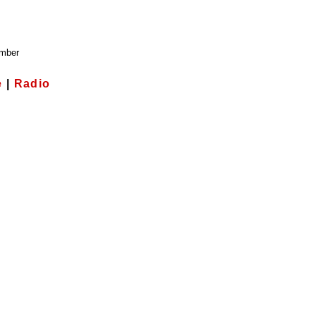
ember
e
|
Radio