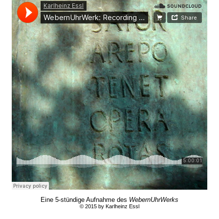
Eine 5-stündige Aufnahme des
WebernUhrWerks
© 2015 by Karlheinz Essl