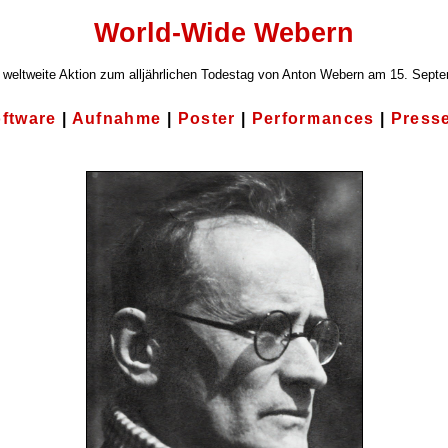
World-Wide Webern
 weltweite Aktion zum alljährlichen Todestag von Anton Webern am 15. Sept
ftware
|
Aufnahme
|
Poster
|
Performances
|
Press