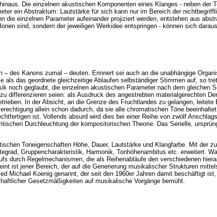
hinaus. Die einzelnen akustischen Komponenten eines Klanges - neben der T
meter ein Abstraktum: Lautstärke für sich kann nur im Bereich der nichtbegriffli
n die einzelnen Parameter aufeinander projiziert werden, entstehen aus ab
blonen sind, sondern der jeweiligen Werkidee entspringen - können sich dara
n – des Kanons zumal – deuten. Erinnert sei auch an die unabhängige Organis
als das geordnete gleichzeitige Ablaufen selbständiger Stimmen auf, so tret
sik noch geglaubt, die einzelnen akustischen Parameter nach dem gleichen 
zu differenzieren seien: als Ausdruck des angestrebten materialgerechten De
rieben. In der Absicht, an die Grenze des Fruchtlandes zu gelangen, leitete
 Berechtigung allein schon dadurch, da sie alle chromatischen Töne beeinhalte
rechtfertigen ist. Vollends absurd wird dies bei einer Reihe von zwölf Anschla
itischen Durchleuchtung der kompositorischen Theorie. Das Serielle, ursprüngli
tischen Toneigenschaften Höhe, Dauer, Lautstärke und Klangfarbe. Mit der z
htegrad, Gruppencharakteristik, Harmonik, Tonhöhenambitus etc. erweitert. 
aufs durch Regelmechanismen, die als Reihenabläufe den verschiedenen hierarc
ist jener Bereich, der auf die Generierung musikalischer Strukturen mittels 
ried Michael Koenig genannt, der seit den 1960er Jahren damit beschäftigt is
chaftlicher Gesetzmäßigkeiten auf musikalische Vorgänge bemüht.