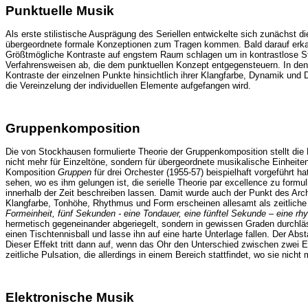
Punktuelle Musik
Als erste stilistische Ausprägung des Seriellen entwickelte sich zunächst
übergeordnete formale Konzeptionen zum Tragen kommen. Bald darauf erkan
Größtmögliche Kontraste auf engstem Raum schlagen um in kontrastlose St
Verfahrensweisen ab, die dem punktuellen Konzept entgegensteuern. In de
Kontraste der einzelnen Punkte hinsichtlich ihrer Klangfarbe, Dynamik un
die Vereinzelung der individuellen Elemente aufgefangen wird.
Gruppenkomposition
Die von Stockhausen formulierte Theorie der Gruppenkomposition stellt die 
nicht mehr für Einzeltöne, sondern für übergeordnete musikalische Einheit
Komposition
Gruppen
für drei Orchester (1955-57) beispielhaft vorgeführ
sehen, wo es ihm gelungen ist, die serielle Theorie par excellence zu formul
innerhalb der Zeit beschreiben lassen. Damit wurde auch der Punkt des Ar
Klangfarbe, Tonhöhe, Rhythmus und Form erscheinen allesamt als zeitliche 
Formeinheit, fünf Sekunden - eine Tondauer, eine fünftel Sekunde – eine r
hermetisch gegeneinander abgeriegelt, sondern in gewissen Graden durchl
einen Tischtennisball und lasse ihn auf eine harte Unterlage fallen. Der Ab
Dieser Effekt tritt dann auf, wenn das Ohr den Unterschied zwischen zwei 
zeitliche Pulsation, die allerdings in einem Bereich stattfindet, wo sie nich
Elektronische Musik