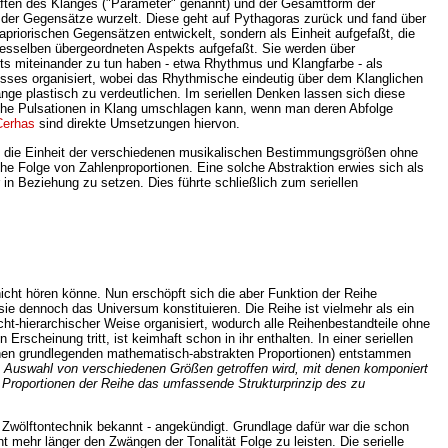
aften des Klanges ("Parameter" genannt) und der Gesamtform der
g der Gegensätze wurzelt. Diese geht auf Pythagoras zurück und fand über
apriorischen Gegensätzen entwickelt, sondern als Einheit aufgefaßt, die
 desselben übergeordneten Aspekts aufgefaßt. Sie werden über
hts miteinander zu tun haben - etwa Rhythmus und Klangfarbe - als
ses organisiert, wobei das Rhythmische eindeutig über dem Klanglichen
nge plastisch zu verdeutlichen. Im seriellen Denken lassen sich diese
sche Pulsationen in Klang umschlagen kann, wenn man deren Abfolge
Cerhas
sind direkte Umsetzungen hiervon.
 Um die Einheit der verschiedenen musikalischen Bestimmungsgrößen ohne
he Folge von Zahlenproportionen. Eine solche Abstraktion erwies sich als
in Beziehung zu setzen. Dies führte schließlich zum seriellen
icht hören könne. Nun erschöpft sich die aber Funktion der Reihe
ie dennoch das Universum konstituieren. Die Reihe ist vielmehr als ein
cht-hierarchischer Weise organisiert, wodurch alle Reihenbestandteile ohne
heinung tritt, ist keimhaft schon in ihr enthalten. In einer seriellen
einen grundlegenden mathematisch-abstrakten Proportionen) entstammen
te Auswahl von verschiedenen Größen getroffen wird, mit denen komponiert
e Proportionen der Reihe das umfassende Strukturprinzip des zu
 Zwölftontechnik bekannt - angekündigt. Grundlage dafür war die schon
mehr länger den Zwängen der Tonalität Folge zu leisten. Die serielle