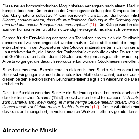
Diese neuen kompositorischen Möglichkeiten verlangten nach einem Medium,
kompositorischen Dimensionen der Ordnungsvorstellung des Komponisten zu un
das Klangmaterial selbst zu >>kom-ponieren<<, anstatt auf die herkömmliche
Klänge, sondern darum, dass die musikalische Ordnung in die Schwingungsstr
sind und aus seinen Baugesetzen hervorgehen"
(11)
. Die Klänge werden als
aus der komponierten Struktur notwendig hervorgeht, musikalisch verwende
Gerade für die Entwicklung der seriellen Techniken erwies sich die Studioa
sondern erst zusammengesetzt werden mußte. Dabei stellte sich die Frage
entwickelten. In den Apparaturen des Studios materialisierten sich nun di
Lautstärkeverlaufs, die Länge der Tonbandstücke gab die exakte Dauer ein
mit Geräten zu tun hatte, die mit Skalen und Reglern ausgestattet waren, sp
Arbeitsvorgänge, die dadurch reproduzierbar wurden: Stockhausen veröffent
Stockhausens erste Experimente im elektronischen Studio zielten darauf a
Sinusschwingungen sei noch die subtraktive Methode erwähnt, bei der aus s
diesen beiden elektronischen Grundmaterialien zeigt sich wiederum die Dia
enthalten ist.
Dass für Stockhausen das Serielle die Bedeutung eines kompositorischen Hil
der elektronischen
Studie I
(1953). Stockhausen berichtet darüber:
"Ich hab
zum Karneval am Rhein klang, in meine heilige Studie hineinmontiert, und d
Donnerschuß zur Geburt meiner Tochter Suja ist"
(12)
. Dieser willkürlich e
des Ganzen hineingehört, in vielen anderen Werken – oftmals gerade den st
Aleatorische Musik