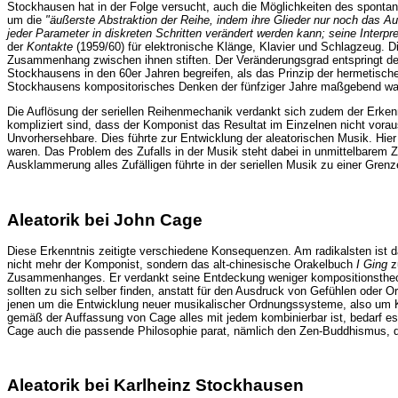
Stockhausen hat in der Folge versucht, auch die Möglichkeiten des spontane
um die
"äußerste Abstraktion der Reihe, indem ihre Glieder nur noch das 
jeder Parameter in diskreten Schritten verändert werden kann; seine Interpre
der
Kontakte
(1959/60) für elektronische Klänge, Klavier und Schlagzeug. D
Zusammenhang zwischen ihnen stiften. Der Veränderungsgrad entspringt de
Stockhausens in den 60er Jahren begreifen, als das Prinzip der hermetische
Stockhausens kompositorisches Denken der fünfziger Jahre maßgebend war
Die Auflösung der seriellen Reihenmechanik verdankt sich zudem der Erke
kompliziert sind, dass der Komponist das Resultat im Einzelnen nicht vo
Unvorhersehbare. Dies führte zur Entwicklung der aleatorischen Musik. Hi
waren. Das Problem des Zufalls in der Musik steht dabei in unmittelbare
Ausklammerung alles Zufälligen führte in der seriellen Musik zu einer Grenz
Aleatorik bei John Cage
Diese Erkenntnis zeitigte verschiedene Konsequenzen. Am radikalsten ist 
nicht mehr der Komponist, sondern das alt-chinesische Orakelbuch
I Ging
z
Zusammenhanges. Er verdankt seine Entdeckung weniger kompositionstheor
sollten zu sich selber finden, anstatt für den Ausdruck von Gefühlen oder 
jenen um die Entwicklung neuer musikalischer Ordnungssysteme, also um Kom
gemäß der Auffassung von Cage alles mit jedem kombinierbar ist, bedarf es
Cage auch die passende Philosophie parat, nämlich den Zen-Buddhismus, des
Aleatorik bei Karlheinz Stockhausen