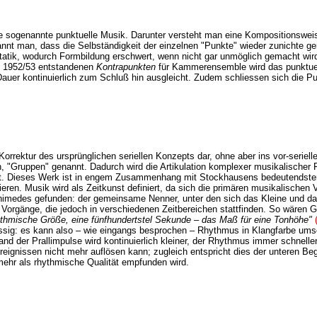
 die sogenannte punktuelle Musik. Darunter versteht man eine Kompositionswei
nt man, dass die Selbständigkeit der einzelnen "Punkte" wieder zunichte ge
atik, wodurch Formbildung erschwert, wenn nicht gar unmöglich gemacht wir
n 1952/53 entstandenen
Kontrapunkten
für Kammerensemble wird das punktuel
d Dauer kontinuierlich zum Schluß hin ausgleicht. Zudem schliessen sich di
Korrektur des ursprünglichen seriellen Konzepts dar, ohne aber ins vor-serie
en, "Gruppen" genannt. Dadurch wird die Artikulation komplexer musikalische
t hat. Dieses Werk ist in engem Zusammenhang mit Stockhausens bedeutendste
ieren. Musik wird als Zeitkunst definiert, da sich die primären musikalischen 
chimedes gefunden: der gemeinsame Nenner, unter den sich das Kleine und das
Vorgänge, die jedoch in verschiedenen Zeitbereichen stattfinden. So wären G
hythmische Größe, eine fünfhundertstel Sekunde – das Maß für eine Tonhöhe"
ässig: es kann also – wie eingangs besprochen – Rhythmus in Klangfarbe um
stand der Prallimpulse wird kontinuierlich kleiner, der Rhythmus immer schnel
Ereignissen nicht mehr auflösen kann; zugleich entspricht dies der unteren 
t mehr als rhythmische Qualität empfunden wird.