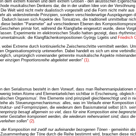
ischen dem extrem Kleinen und dem extrem Großen - den akustischen Eigensch
ethode musikalischen Denkens dar, die in der uralten Idee von der Versöhnun
ie Welt wird nicht mehr dualistisch vorgestellt und die Form nicht mehr aus 
mehr als widerstreitende Prinzipien, sondern verschiedenartige Ausprägungen
 Dadurch lassen sich Aspekte des Tonsatzes, die traditionell unmittelbar nic
diese beiden "Parameter" auf verschiedenen Ebenen des Kompositionsprozes
Geschehen primär fort, während die Klangfarbe eingesetzt wurde, diese Vorgä
ffassen. Experimente im elektronischen Studio hatten gezeigt, dass rhythmi
strumentalmusik: die Klangflächenkompositionen György Ligetis und
Friedrich 
n, wobei Extreme durch kontinuierliche Zwischenschritte vermittelt werden.
n Organisationsprinzip unterworfen. Dabei handelt es sich um eine verbindlic
öglich, ursprünglich voneinander getrennte musikalische Aspekte miteinander 
er einzigen Proportionsreihe abgeleitet werden"
(1)
.
gen den Serialismus besteht in dem Vorwurf, dass man Reihenmanipulationen n
enig treten Atome und Elementarteilchen sichtbar in Erscheinung, obgleich s
schen Organismus'. Ihre Elemente sind prinzipiell gleichberechtigt und in ni
als Steuerungsmechanismus: alles, was im Verlaufe einer Komposition in Ersc
truktur- und Formprinzipien, die wiederum dem Basismaterial selbst (d.h. s
enprinzip besagt allgemein so viel, dass für eine Komposition eine begrenz
eter Gestalten komponiert werden, die wiederum reihenvariiert sind; dass di
erleihen sollen"
(2)
.
der Komposition mit zwölf nur aufeinander bezogenen Tönen
- gemeinhin als
e Zusammenhang der Töne durch die Reihe bestimmt wird, brauchen diese nicht 