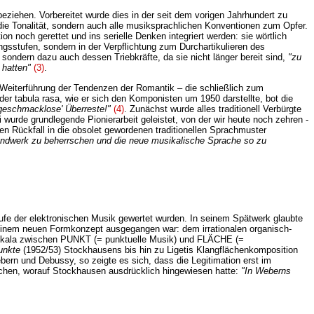
eziehen. Vorbereitet wurde dies in der seit dem vorigen Jahrhundert zu
e Tonalität, sondern auch alle musiksprachlichen Konventionen zum Opfer.
n noch gerettet und ins serielle Denken integriert werden: sie wörtlich
gsstufen, sondern in der Verpflichtung zum Durchartikulieren des
 sondern dazu auch dessen Triebkräfte, da sie nicht länger bereit sind,
"zu
t hatten"
(3)
.
eiterführung der Tendenzen der Romantik – die schließlich zum
r tabula rasa, wie er sich den Komponisten um 1950 darstellte, bot die
geschmacklose' Überreste!"
(4)
. Zunächst wurde alles traditionell Verbürgte
wurde grundlegende Pionierarbeit geleistet, von der wir heute noch zehren -
 Rückfall in die obsolet gewordenen traditionellen Sprachmuster
andwerk zu beherrschen und die neue musikalische Sprache so zu
stufe der elektronischen Musik gewertet wurden. In seinem Spätwerk glaubte
inem neuen Formkonzept ausgegangen war: dem irrationalen organisch-
r Skala zwischen PUNKT (= punktuelle Musik) und FLÄCHE (=
unkte
(1952/53) Stockhausens bis hin zu Ligetis Klangflächenkomposition
rn und Debussy, so zeigte es sich, dass die Legitimation erst im
lichen, worauf Stockhausen ausdrücklich hingewiesen hatte:
"In Weberns