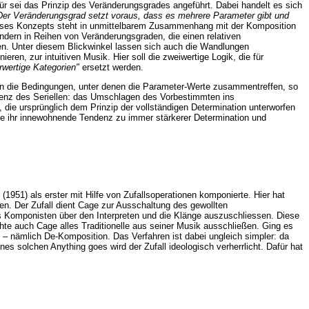
ür sei das Prinzip des Veränderungsgrades angeführt. Dabei handelt es sich
 Der Veränderungsgrad setzt voraus, dass es mehrere Parameter gibt und
ieses Konzepts steht in unmittelbarem Zusammenhang mit der Komposition
ondern in Reihen von Veränderungsgraden, die einen relativen
n. Unter diesem Blickwinkel lassen sich auch die Wandlungen
n, zur intuitiven Musik. Hier soll die zweiwertige Logik, die für
wertige Kategorien"
ersetzt werden.
nn die Bedingungen, unter denen die Parameter-Werte zusammentreffen, so
uenz des Seriellen: das Umschlagen des Vorbestimmten ins
die ursprünglich dem Prinzip der vollständigen Determination unterworfen
ie ihr innewohnende Tendenz zu immer stärkerer Determination und
(1951) als erster mit Hilfe von Zufallsoperationen komponierte. Hier hat
en. Der Zufall dient Cage zur Ausschaltung des gewollten
Komponisten über den Interpreten und die Klänge auszuschliessen. Diese
hte auch Cage alles Traditionelle aus seiner Musik ausschließen. Ging es
– nämlich De-Komposition. Das Verfahren ist dabei ungleich simpler: da
 solchen Anything goes wird der Zufall ideologisch verherrlicht. Dafür hat