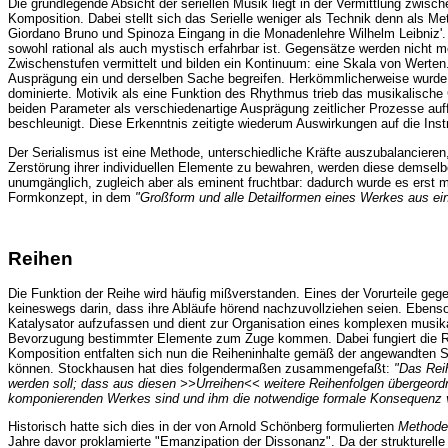
Die grundlegende Absicht der seriellen Musik liegt in der Vermittlung zw
Komposition. Dabei stellt sich das Serielle weniger als Technik denn als M
Giordano Bruno und Spinoza Eingang in die Monadenlehre Wilhelm Leibniz'. D
sowohl rational als auch mystisch erfahrbar ist. Gegensätze werden nicht 
Zwischenstufen vermittelt und bilden ein Kontinuum: eine Skala von Werten.
Ausprägung ein und derselben Sache begreifen. Herkömmlicherweise wurde 
dominierte. Motivik als eine Funktion des Rhythmus trieb das musikalische 
beiden Parameter als verschiedenartige Ausprägung zeitlicher Prozesse au
beschleunigt. Diese Erkenntnis zeitigte wiederum Auswirkungen auf die In
Der Serialismus ist eine Methode, unterschiedliche Kräfte auszubalanciere
Zerstörung ihrer individuellen Elemente zu bewahren, werden diese demselbe
unumgänglich, zugleich aber als eminent fruchtbar: dadurch wurde es erst m
Formkonzept, in dem
"Großform und alle Detailformen eines Werkes aus ein
Reihen
Die Funktion der Reihe wird häufig mißverstanden. Eines der Vorurteile ge
keineswegs darin, dass ihre Abläufe hörend nachzuvollziehen seien. Ebensow
Katalysator aufzufassen und dient zur Organisation eines komplexen musikali
Bevorzugung bestimmter Elemente zum Zuge kommen. Dabei fungiert die Reihe 
Komposition entfalten sich nun die Reiheninhalte gemäß der angewandten S
können. Stockhausen hat dies folgendermaßen zusammengefaßt:
"Das Reih
werden soll; dass aus diesen >>Urreihen<< weitere Reihenfolgen übergeordn
komponierenden Werkes sind und ihm die notwendige formale Konsequenz v
Historisch hatte sich dies in der von Arnold Schönberg formulierten
Methode 
Jahre davor proklamierte "Emanzipation der Dissonanz". Da der strukturell