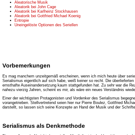
Aleatorische Musik
Aleatorik bei John Cage
Aleatorik bei Karlheinz Stockhausen
Aleatorik bei Gottfried Michael Koenig
Entropie
Uneingelöste Optionen des Seriellen
Vorbemerkungen
Es mag manchem unzeitgemäß erscheinen, wenn ich mich heute über seriell
Serialismus eigentlich auf sich habe, weiß keiner so recht. Die überliefer
ernsthafte Auseinandersetzung kaum stattgefunden hat. Zu sehr war die Reze
nahezu vierzig Jahren, scheint es mir, als wäre ein neues Verständnis wie
Einer der wichtigsten Protagonisten und Vordenker des Serialismus begegne
vorangetrieben. Stellvertretend seien hier nur Pierre Boulez, Gottfried Mi
darstellt, so lassen sich seine Konzepte an Hand der Musik und der Schrif
Serialismus als Denkmethode