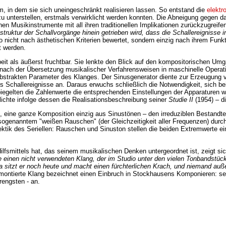
 in dem sie sich uneingeschränkt realisieren lassen. So entstand die
elektr
terstellen, erstmals verwirklicht werden konnten. Die Abneigung gegen das ü
n Musikinstrumente mit all ihren traditionellen Implikationen zurückzugreife
uktur der Schallvorgänge hinein getrieben wird, dass die Schallereignisse in
o nicht nach ästhetischen Kriterien bewertet, sondern einzig nach ihrem Fu
t werden.
rbeit als äußerst fruchtbar. Sie lenkte den Blick auf den kompositorischen U
 nach der Übersetzung musikalischer Verfahrensweisen in maschinelle Operat
e abstrakten Parameter des Klanges. Der Sinusgenerator diente zur Erzeugung
es Schallereignisse an. Daraus erwuchs schließlich die Notwendigkeit, sich
iegelten die Zahlenwerte die entsprechenden Einstellungen der Apparaturen wid
lichte infolge dessen die Realisationsbeschreibung seiner
Studie II
(1954) – d
b, eine ganze Komposition einzig aus Sinustönen – den irreduziblen Bestandt
ogenanntem "weißen Rauschen" (der Gleichzeitigkeit aller Frequenzen) durch 
lektik des Seriellen: Rauschen und Sinuston stellen die beiden Extremwerte 
fsmittels hat, das seinem musikalischen Denken untergeordnet ist, zeigt sic
e einen nicht verwendeten Klang, der im Studio unter den vielen Tonbandstü
a sitzt er noch heute und macht einen fürchterlichen Krach, und niemand außer
inmontierte Klang bezeichnet einen Einbruch in Stockhausens Komponieren: seit
rengsten - an.