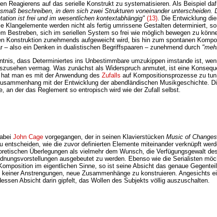
n Reagierens auf das serielle Konstrukt zu systematisieren. Als Beispiel daf
Ausmaß beschreiben, in dem sich zwei Strukturen voneinander unterscheiden.
tation ist frei und im wesentlichen kontextabhängig"
(13)
. Die Entwicklung d
ie Klangelemente werden nicht als fertig umrissene Gestalten determiniert, s
m Bestreben, sich im seriellen System so frei wie möglich bewegen zu könne
n Konstruktion zunehmends aufgeweicht wird, bis hin zum spontanen Komponiere
 – also ein Denken in dualistischen Begriffspaaren – zunehmend durch
"mehr
nntnis, dass Determiniertes ins Unbestimmbare umzukippen imstande ist, we
rauszusehen vermag. Was zunächst als Widerspruch anmutet, ist eine Konseq
er hat man es mit der Anwendung des
Zufalls
auf Kompositionsprozesse zu tun, 
m Zusammenhang mit der Entwicklung der abendländischen Musikgeschichte. D
e, an der das Reglement so entropisch wird wie der Zufall selbst.
dabei
John Cage
vorgegangen, der in seinen Klavierstücken
Music of Changes
u entscheiden, wie die zuvor definierten Elemente miteinander verknüpft werd
etischen Überlegungen als vielmehr dem Wunsch, die Verfügungsgewalt des 
Ordnungsvorstellungen ausgebeutet zu werden. Ebenso wie die Serialisten möc
position im eigentlichen Sinne, so ist seine Absicht das genaue Gegenteil 
 keiner Anstrengungen, neue Zusammenhänge zu konstruieren. Angesichts eines
sen Absicht darin gipfelt, das Wollen des Subjekts völlig auszuschalten.