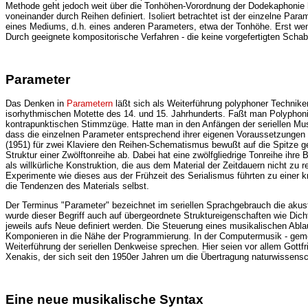
Methode geht jedoch weit über die Tonhöhen-Vorordnung der Dodekaphonie 
voneinander durch Reihen definiert. Isoliert betrachtet ist der einzelne Para
eines Mediums, d.h. eines anderen Parameters, etwa der Tonhöhe. Erst wen
Durch geeignete kompositorische Verfahren - die keine vorgefertigten Scha
Parameter
Das Denken in
Parametern
läßt sich als Weiterführung polyphoner Technike
isorhythmischen Motette des 14. und 15. Jahrhunderts. Faßt man Polyphonie 
kontrapunktischen Stimmzüge. Hatte man in den Anfängen der seriellen Mu
dass die einzelnen Parameter entsprechend ihrer eigenen Voraussetzungen 
(1951) für zwei Klaviere den Reihen-Schematismus bewußt auf die Spitze get
Struktur einer Zwölftonreihe ab. Dabei hat eine zwölfgliedrige Tonreihe ihre
als willkürliche Konstruktion, die aus dem Material der Zeitdauern nicht zu 
Experimente wie dieses aus der Frühzeit des Serialismus führten zu einer kr
die Tendenzen des Materials selbst.
Der Terminus "Parameter" bezeichnet im seriellen Sprachgebrauch die akus
wurde dieser Begriff auch auf übergeordnete Struktureigenschaften wie Dic
jeweils aufs Neue definiert werden. Die Steuerung eines musikalischen Abl
Komponieren in die Nähe der Programmierung. In der Computermusik - gemeint 
Weiterführung der seriellen Denkweise sprechen. Hier seien vor allem Gottf
Xenakis, der sich seit den 1950er Jahren um die Übertragung naturwissens
Eine neue musikalische Syntax