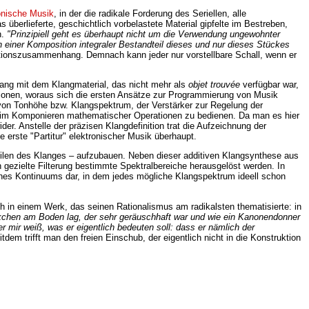
onische Musik
, in der die radikale Forderung des Seriellen, alle
berlieferte, geschichtlich vorbelastete Material gipfelte im Bestreben,
n.
"Prinzipiell geht es überhaupt nicht um die Verwendung ungewohnter
 einer Komposition integraler Bestandteil dieses und nur dieses Stückes
nktionszusammenhang. Demnach kann jeder nur vorstellbare Schall, wenn er
mgang mit dem Klangmaterial, das nicht mehr als
objet trouvée
verfügbar war,
ionen, woraus sich die ersten Ansätze zur Programmierung von Musik
 von Tonhöhe bzw. Klangspektrum, der Verstärker zur Regelung der
 beim Komponieren mathematischer Operationen zu bedienen. Da man es hier
er. Anstelle der präzisen Klangdefinition trat die Aufzeichnung der
ie erste "Partitur" elektronischer Musik überhaupt.
eilen des Klanges – aufzubauen. Neben dieser additiven Klangsynthese aus
gezielte Filterung bestimmte Spektralbereiche herausgelöst werden. In
eines Kontinuums dar, in dem jedes mögliche Klangspektrum ideell schon
h in einem Werk, das seinen Rationalismus am radikalsten thematisierte: in
ckchen am Boden lag, der sehr geräuschhaft war und wie ein Kanonendonner
 mir weiß, was er eigentlich bedeuten soll: dass er nämlich der
dem trifft man den freien Einschub, der eigentlich nicht in die Konstruktion