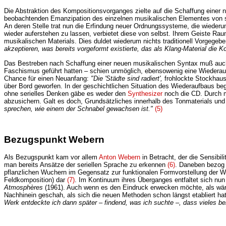
Die Abstraktion des Kompositionsvorganges zielte auf die Schaffung einer n
beobachtenden Emanzipation des einzelnen musikalischen Elementes von se
An deren Stelle trat nun die Erfindung neuer Ordnungssysteme, die wiederum 
wieder auferstehen zu lassen, verbietet diese von selbst. Ihrem Geiste Rau
musikalischen Materials. Dies duldet wiederum nichts traditionell Vorgegebe
akzeptieren, was bereits vorgeformt existierte, das als Klang-Material die K
Das Bestreben nach Schaffung einer neuen musikalischen Syntax muß auch
Faschismus geführt hatten – schien unmöglich, ebensowenig eine Wiederauf
Chance für einen Neuanfang:
"Die 'Städte sind radiert',
frohlockte Stockhau
über Bord geworfen. In der geschichtlichen Situation des Wiederaufbaus beg
ohne serielles Denken gäbe es weder den
Synthesizer
noch die CD. Durch m
abzusichern. Galt es doch, Grundsätzliches innerhalb des Tonmaterials un
sprechen, wie einem der Schnabel gewachsen ist."
(5)
Bezugspunkt Webern
Als Bezugspunkt kam vor allem
Anton Webern
in Betracht, der die Sensibi
man bereits Ansätze der seriellen Sprache zu erkennen
(6)
. Daneben bezog 
pflanzlichen Wuchern im Gegensatz zur funktionalen Formvorstellung der 
Feldkomposition) dar
(7)
. Im Kontinuum ihres Überganges entfaltet sich nu
Atmosphères
(1961). Auch wenn es den Eindruck erwecken möchte, als wäre
Nachhinein geschah, als sich die neuen Methoden schon längst etabliert ha
Werk entdeckte ich dann später – findend, was ich suchte –, dass vieles be