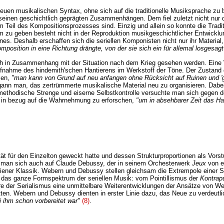
euen musikalischen Syntax, ohne sich auf die traditionelle Musiksprache zu b
inen geschichtlich geprägten Zusammenhängen. Dem fiel zuletzt nicht nur di
Teil des Kompositionsprozesses sind. Einzig und allein so konnte die Traditio
m zu geben besteht nicht in der Reproduktion musikgeschichtlicher Entwicklun
nes. Deshalb erschaffen sich die seriellen Komponisten nicht nur ihr Material,
omposition in eine Richtung drängte, von der sie sich ein für allemal losgesag
 in Zusammenhang mit der Situation nach dem Krieg gesehen werden. Eine W
nahme des hindemith'schen Hantierens im Werkstoff der Töne. Der Zustand de
sen,
"man kann von Grund auf neu anfangen ohne Rücksicht auf Ruinen und '
ann man, das zertrümmerte musikalische Material neu zu organisieren. Dabei 
ethodische Strenge und eiserne Selbstkontrolle versuchte man sich gegen den
d in bezug auf die Wahrnehmung zu erforschen,
"um in absehbarer Zeit das H
lität für den Einzelton geweckt hatte und dessen Strukturproportionen als Vor
man sich auch auf Claude Debussy, der in seinem Orchesterwerk
Jeux
von e
Wiener Klassik. Webern und Debussy stellen gleichsam die Extrempole eine
n das ganze Formspektrum der seriellen Musik: vom Pointillismus der
Kontrap
 der Serialismus eine unmittelbare Weiterentwicklungen der Ansätze von Webe
tten. Webern und Debussy dienten in erster Linie dazu, das Neue zu verdeut
i ihm schon vorbereitet war"
(8)
.