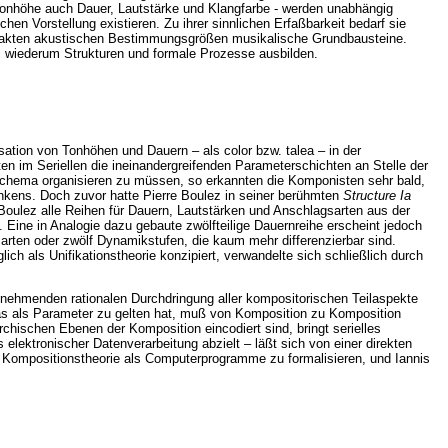
onhöhe auch Dauer, Lautstärke und Klangfarbe - werden unabhängig
chen Vorstellung existieren. Zu ihrer sinnlichen Erfaßbarkeit bedarf sie
strakten akustischen Bestimmungsgrößen musikalische Grundbausteine.
us wiederum Strukturen und formale Prozesse ausbilden.
ation von Tonhöhen und Dauern – als color bzw. talea – in der
en im Seriellen die ineinandergreifenden Parameterschichten an Stelle der
Schema organisieren zu müssen, so erkannten die Komponisten sehr bald,
nkens. Doch zuvor hatte Pierre Boulez in seiner berühmten
Structure Ia
 Boulez alle Reihen für Dauern, Lautstärken und Anschlagsarten aus der
t. Eine in Analogie dazu gebaute zwölfteilige Dauernreihe erscheint jedoch
gsarten oder zwölf Dynamikstufen, die kaum mehr differenzierbar sind.
ch als Unifikationstheorie konzipiert, verwandelte sich schließlich durch
unehmenden rationalen Durchdringung aller kompositorischen Teilaspekte
Was als Parameter zu gelten hat, muß von Komposition zu Komposition
hischen Ebenen der Komposition eincodiert sind, bringt serielles
elektronischer Datenverarbeitung abzielt – läßt sich von einer direkten
t, Kompositionstheorie als Computerprogramme zu formalisieren, und Iannis