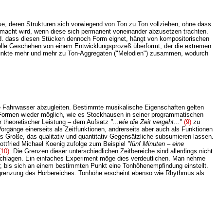
se, deren Strukturen sich vorwiegend von Ton zu Ton vollziehen, ohne dass
macht wird, wenn diese sich permanent voneinander abzusetzen trachten.
d. dass diesen Stücken dennoch Form eignet, hängt von kompositorischen
le Geschehen von einem Entwicklungsprozeß überformt, der die extremen
e Punkte mehr und mehr zu Ton-Aggregaten ("Melodien") zusammen, wodurch
lle Fahrwasser abzugleiten. Bestimmte musikalische Eigenschaften gelten
r Formen wieder möglich, wie es Stockhausen in seiner programmatischen
r theoretischer Leistung – dem Aufsatz
"...wie die Zeit vergeht..."
(9)
zu
Vorgänge einerseits als Zeitfunktionen, andrerseits aber auch als Funktionen
 Große, das qualitativ und quantitativ Gegensätzliche subsumieren lassen.
ottfried Michael Koenig zufolge zum Beispiel
"fünf Minuten – eine
(10)
. Die Grenzen dieser unterschiedlichen Zeitbereiche sind allerdings nicht
schlagen. Ein einfaches Experiment möge dies verdeutlichen. Man nehme
ler, bis sich an einem bestimmten Punkt eine Tonhöhenempfindung einstellt.
Begrenzung des Hörbereiches. Tonhöhe erscheint ebenso wie Rhythmus als