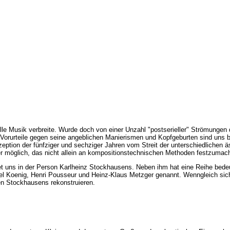
e Musik verbreite. Wurde doch von einer Unzahl "postserieller" Strömungen
ten Vorurteile gegen seine angeblichen Manierismen und Kopfgeburten sind uns 
ption der fünfziger und sechziger Jahren vom Streit der unterschiedlichen ä
der möglich, das nicht allein an kompositionstechnischen Methoden festzumac
t uns in der Person Karlheinz Stockhausens. Neben ihm hat eine Reihe bedeu
chael Koenig, Henri Pousseur und Heinz-Klaus Metzger genannt. Wenngleich si
ten Stockhausens rekonstruieren.