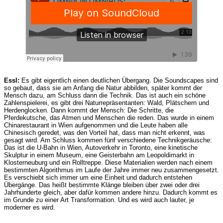
Essl:
Es gibt eigentlich einen deutlichen Übergang. Die Soundscapes sind
so gebaut, dass sie am Anfang die Natur abbilden, später kommt der
Mensch dazu, am Schluss dann die Technik. Das ist auch ein schöne
Zahlenspielerei, es gibt drei Naturrepräsentanten: Wald, Plätschern und
Herdenglocken. Dann kommt der Mensch: Die Schritte, die
Pferdekutsche, das Atmen und Menschen die reden. Das wurde in einem
Chinarestaurant in Wien aufgenommen und die Leute haben alle
Chinesisch geredet, was den Vorteil hat, dass man nicht erkennt, was
gesagt wird. Am Schluss kommen fünf verschiedene Technikgeräusche:
Das ist die U-Bahn in Wien, Autoverkehr in Toronto, eine kinetische
Skulptur in einem Museum, eine Geisterbahn am Leopoldimarkt in
Klosterneuburg und ein Rolltreppe. Diese Materialien werden nach einem
bestimmten Algorithmus im Laufe der Jahre immer neu zusammengesetzt.
Es verschiebt sich immer um eine Einheit und dadurch entstehen
Übergänge. Das heißt bestimmte Klänge bleiben über zwei oder drei
Jahrhunderte gleich, aber dafür kommen andere hinzu. Dadurch kommt es
im Grunde zu einer Art Transformation. Und es wird auch lauter, je
moderner es wird.