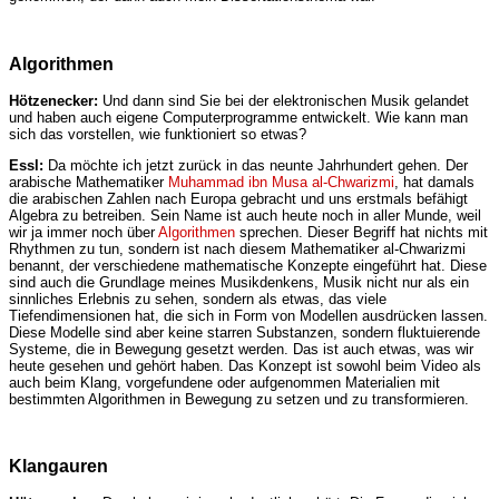
Algorithmen
Hötzenecker:
Und dann sind Sie bei der elektronischen Musik gelandet
und haben auch eigene Computerprogramme entwickelt. Wie kann man
sich das vorstellen, wie funktioniert so etwas?
Essl:
Da möchte ich jetzt zurück in das neunte Jahrhundert gehen. Der
arabische Mathematiker
Muhammad ibn Musa al-Chwarizmi
, hat damals
die arabischen Zahlen nach Europa gebracht und uns erstmals befähigt
Algebra zu betreiben. Sein Name ist auch heute noch in aller Munde, weil
wir ja immer noch über
Algorithmen
sprechen. Dieser Begriff hat nichts mit
Rhythmen zu tun, sondern ist nach diesem Mathematiker al-Chwarizmi
benannt, der verschiedene mathematische Konzepte eingeführt hat. Diese
sind auch die Grundlage meines Musikdenkens, Musik nicht nur als ein
sinnliches Erlebnis zu sehen, sondern als etwas, das viele
Tiefendimensionen hat, die sich in Form von Modellen ausdrücken lassen.
Diese Modelle sind aber keine starren Substanzen, sondern fluktuierende
Systeme, die in Bewegung gesetzt werden. Das ist auch etwas, was wir
heute gesehen und gehört haben. Das Konzept ist sowohl beim Video als
auch beim Klang, vorgefundene oder aufgenommen Materialien mit
bestimmten Algorithmen in Bewegung zu setzen und zu transformieren.
Klangauren