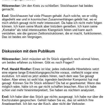
Hötzenecker:
Um den Kreis zu schließen: Stockhausen hat beides
gemacht.
Essl:
Stockhausen hat viele Phasen gehabt. Auch solche, wo er völlig
abgedreht war und in kosmischen Zusammenhängen gelebt hat, wo er
mich ehrlich gesagt nicht mehr interessiert. Da habe ich nicht mehr folgen
können. Ich kann seine Musik aber trotzdem genießen. Ich kann seine
„Kontakte“
als total interessantes Klangstück hören und kann auch
verstehen, wie die ganzen Zeitkonstruktionen, die er macht, funktionieren.
Das ist beides ein Vergnügen.
Diskussion mit dem Publikum
Hötzenecker:
Jetzt müssten wir Ihr Stück eigentlich noch einmal hören,
um beides erfahren zu können. Gibt es noch Fragen?
Prof. Harald Rindler:
Eines ist klar, jedes individuelle Hörerlebnis setzt
eine eigene lange Entwicklungsgeschichte voraus, vielleicht sogar eine
evolutive. Ich würd es jetzt anders hören, nach dem was Sie gesagt
haben. Aber eines ist wohl klar, irgendein berühmter Komponist hat mal
gesagt: Können Sie Ihr Stück erklären? Da hat er geantwortet: Wenn das
möglich wäre, hätte ich es gar nicht schaffen brauchen. Also ich habe
schon viel mehr hineininterpretiert, Sie haben es nüchtern analysiert.
Essl:
Ich habe über das Stück gar nichts ausgesagt. Ich habe nur über die
Kochzutaten gesprochen. Gehört haben Sie es, das ist wirklich Ihre
Angelegenheit. Ich bin nur der Koch, aber nicht der Verkoster.