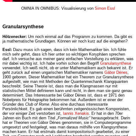
OMNIA IN OMNIBUS: Visualisierung von
Simon Essl
Granularsynthese
Hötzenecker:
Um noch einmal auf das Programm zu kommen. Da gibt es
ja mathematische Grundlagen. Können wir noch kurz auf die eingehen?
Essl:
Dazu muss ich sagen, dass ich kein Mathematiker bin. Ich fühle
mich sehr gehrt, dass ich hier unter so wichtigen Koryphäen sprechen
darf. Ich versuche aus meiner ganz einfachen Vorstellung zu erklären, was
mir dabei wichtig ist. Ich habe vorhin schon den Begriff
Granularsynthese
verwendet. Ich weiß nicht, ob er unter Mathematikern auch bekannt ist. Er
geht zurück auf einen ungarischen Mathematiker namens
Gábor Dénes
,
1900 geboren. Dieser Mathematiker hat ein Theorem zur Granularsynthese
aufgestellt, wie man mit Methoden der Quantenmechanik Klangquanten
beschreibt. Seine Theorie ist, dass man die Klangmassen nur mit
statistischen Mittel definieren kann und nicht, in dem man sie ganz genau
determiniert. Das Interessante bei Gábor Dénes ist, dass er 1971 den
Nobelpreis für Holographie bekommen hat. Außerdem ist er einer der
Gründer des
Club of Rome
. Also eine durchaus interessante
Persönlichkeit. Es gab einen berühmten zeitgenössischen Komponisten,
der vor einiger Zeit verstorben ist,
Iannis Xenakis
. Er hat in den 70er
Jahren ein Buch mit dem Titel
„Formalized Music“
herausgebracht. Darin
hat er Theorien von Gábor Dénes genommen, sie in Computerprogramme
umgesetzt und festgelegt, was man daraus mithilfe von Klangsynthese
machen kann. Er hat erstmals damit kompositorisch gearbeitet, zu einer