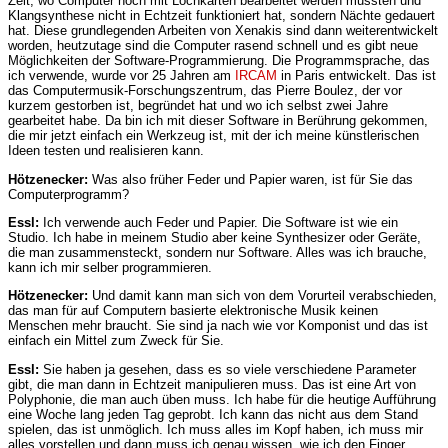
Zeit, wo Computer noch mit Lochkarten bearbeitet werden mussten und
Klangsynthese nicht in Echtzeit funktioniert hat, sondern Nächte gedauert
hat. Diese grundlegenden Arbeiten von Xenakis sind dann weiterentwickelt
worden, heutzutage sind die Computer rasend schnell und es gibt neue
Möglichkeiten der Software-Programmierung. Die Programmsprache, das
ich verwende, wurde vor 25 Jahren am
IRCAM
in Paris entwickelt. Das ist
das Computermusik-Forschungszentrum, das Pierre Boulez, der vor
kurzem gestorben ist, begründet hat und wo ich selbst zwei Jahre
gearbeitet habe. Da bin ich mit dieser Software in Berührung gekommen,
die mir jetzt einfach ein Werkzeug ist, mit der ich meine künstlerischen
Ideen testen und realisieren kann.
Hötzenecker:
Was also früher Feder und Papier waren, ist für Sie das
Computerprogramm?
Essl:
Ich verwende auch Feder und Papier. Die Software ist wie ein
Studio. Ich habe in meinem Studio aber keine Synthesizer oder Geräte,
die man zusammensteckt, sondern nur Software. Alles was ich brauche,
kann ich mir selber programmieren.
Hötzenecker:
Und damit kann man sich von dem Vorurteil verabschieden,
das man für auf Computern basierte elektronische Musik keinen
Menschen mehr braucht. Sie sind ja nach wie vor Komponist und das ist
einfach ein Mittel zum Zweck für Sie.
Essl:
Sie haben ja gesehen, dass es so viele verschiedene Parameter
gibt, die man dann in Echtzeit manipulieren muss. Das ist eine Art von
Polyphonie, die man auch üben muss. Ich habe für die heutige Aufführung
eine Woche lang jeden Tag geprobt. Ich kann das nicht aus dem Stand
spielen, das ist unmöglich. Ich muss alles im Kopf haben, ich muss mir
alles vorstellen und dann muss ich genau wissen, wie ich den Finger