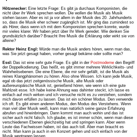
Hötzenecker:
Eine letzte Frage: Es gibt ja durchaus Komponisten, die
nicht über ihr Werk sprechen wollen. Die wollen die Musik als Musik
stehen lassen. Aber es ist ja vor allem in der Musik des 20. Jahrhunderts
so, dass die Musik eher schwer zugänglich ist. Mir ging das zumindest so
als Hörer, dass wenn ich mit dem Komponisten sprechen konnte, wurde
mir vieles klarer. Wir haben jetzt über Ihr Werk geredet. Wie denken Sie
grundsätzlich darüber? Braucht Ihre Musik die Erklärung oder wirkt sie von
alleine?
Rektor Heinz Engl:
Würde man die Musik anders hören, wenn man das,
was Sie jetzt gesagt haben, vorher gesagt bekäme oder sollte man?
Essl:
Das ist eine sehr gute Frage. Es gibt in der
Postmoderne
den Begriff
der Doppelkodierung. Das heißt, es gibt immer mehrere Wirklichkeits- und
Wahrheitsebenen. Die eine Ebene, die mir sehr gefällt, ist die Musik als
reines Klangphänomen zu hören. Also ohne Wissen. Ich kann jede Musik,
egal ob das jetzt zeitgenössische Musik, alte Musik oder
außereuropäische Musik ist, genießend hören, wie wenn ich eine gute
Mahlzeit esse. Ich habe keine Ahnung was dahinter steckt, ich lasse es
einfach auf mich wirken und ich versuche nicht es zu verstehen, sondern
mich davon erfüllen zu lassen. Das ist ein schöner Modus. Den verwende
ich oft. Es gibt einen anderen Modus, den Modus des Verstehens. Wenn
man viel über Musik weiß, kann man natürlich seine ganze Erfahrung
abrufen und hineinbringen. Dann kommt man auch wohin und das ist
sicher auch nicht falsch. Ich glaube, es ist immer schön, wenn man diese
verschiedenen Ebenen gleichzeitig hat und springen kann. Aber wenn
Leute das Fachwissen haben, ist das auch toll. Aber man braucht es
nicht. Man kann ja auch in ein Konzert gehen und sich einfach von der
Musik wegtragen lassen.