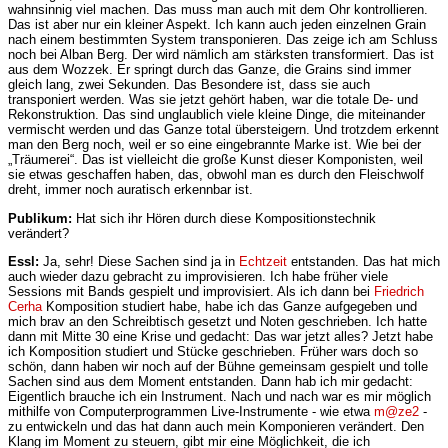
wahnsinnig viel machen. Das muss man auch mit dem Ohr kontrollieren.
Das ist aber nur ein kleiner Aspekt. Ich kann auch jeden einzelnen Grain
nach einem bestimmten System transponieren. Das zeige ich am Schluss
noch bei Alban Berg. Der wird nämlich am stärksten transformiert. Das ist
aus dem Wozzek. Er springt durch das Ganze, die Grains sind immer
gleich lang, zwei Sekunden. Das Besondere ist, dass sie auch
transponiert werden. Was sie jetzt gehört haben, war die totale De- und
Rekonstruktion. Das sind unglaublich viele kleine Dinge, die miteinander
vermischt werden und das Ganze total übersteigern. Und trotzdem erkennt
man den Berg noch, weil er so eine eingebrannte Marke ist. Wie bei der
„Träumerei“. Das ist vielleicht die große Kunst dieser Komponisten, weil
sie etwas geschaffen haben, das, obwohl man es durch den Fleischwolf
dreht, immer noch auratisch erkennbar ist.
Publikum:
Hat sich ihr Hören durch diese Kompositionstechnik
verändert?
Essl:
Ja, sehr! Diese Sachen sind ja in
Echtzeit
entstanden. Das hat mich
auch wieder dazu gebracht zu improvisieren. Ich habe früher viele
Sessions mit Bands gespielt und improvisiert. Als ich dann bei
Friedrich
Cerha
Komposition studiert habe, habe ich das Ganze aufgegeben und
mich brav an den Schreibtisch gesetzt und Noten geschrieben. Ich hatte
dann mit Mitte 30 eine Krise und gedacht: Das war jetzt alles? Jetzt habe
ich Komposition studiert und Stücke geschrieben. Früher wars doch so
schön, dann haben wir noch auf der Bühne gemeinsam gespielt und tolle
Sachen sind aus dem Moment entstanden. Dann hab ich mir gedacht:
Eigentlich brauche ich ein Instrument. Nach und nach war es mir möglich
mithilfe von Computerprogrammen Live-Instrumente - wie etwa
m@ze2
-
zu entwickeln und das hat dann auch mein Komponieren verändert. Den
Klang im Moment zu steuern, gibt mir eine Möglichkeit, die ich