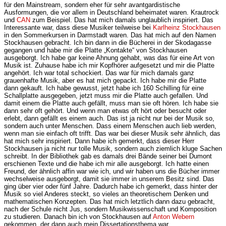
für den Mainstream, sondern eher für sehr avantgardistische
Ausformungen, die vor allem in Deutschland beheimatet waren. Krautrock
und
CAN
zum Beispiel. Das hat mich damals unglaublich inspiriert. Das
Interessante war, dass diese Musiker teilweise bei
Karlheinz Stockhausen
in den Sommerkursen in Darmstadt waren. Das hat mich auf den Namen
Stockhausen gebracht. Ich bin dann in die Bücherei in der Skodagasse
gegangen und habe mir die Platte „Kontakte“ von Stockhausen
ausgeborgt. Ich habe gar keine Ahnung gehabt, was das für eine Art von
Musik ist. Zuhause habe ich mir Kopfhörer aufgesetzt und mir die Platte
angehört. Ich war total schockiert. Das war für mich damals ganz
grauenhafte Musik, aber es hat mich gepackt. Ich habe mir die Platte
dann gekauft. Ich habe gewusst, jetzt habe ich 160 Schilling für eine
Schallplatte ausgegeben, jetzt muss mir die Platte auch gefallen. Und
damit einem die Platte auch gefällt, muss man sie oft hören. Ich habe sie
dann sehr oft gehört. Und wenn man etwas oft hört oder besucht oder
erlebt, dann gefällt es einem auch. Das ist ja nicht nur bei der Musik so,
sondern auch unter Menschen. Dass einem Menschen auch lieb werden,
wenn man sie einfach oft trifft. Das war bei dieser Musik sehr ähnlich, das
hat mich sehr inspiriert. Dann habe ich gemerkt, dass dieser Herr
Stockhausen ja nicht nur tolle Musik, sondern auch ziemlich kluge Sachen
schreibt. In der Bibliothek gab es damals drei Bände seiner bei Dumont
erschienen Texte und die habe ich mir alle ausgeborgt. Ich hatte einen
Freund, der ähnlich affin war wie ich, und wir haben uns die Bücher immer
wechselweise ausgeborgt, damit sie immer in unserem Besitz sind. Das
ging über vier oder fünf Jahre. Dadurch habe ich gemerkt, dass hinter der
Musik so viel Anderes steckt, so vieles an theoretischem Denken und
mathematischen Konzepten. Das hat mich letztlich dann dazu gebracht,
nach der Schule nicht Jus, sondern Musikwissenschaft und Komposition
zu studieren. Danach bin ich von Stockhausen auf
Anton Webern
gekommen, der dann auch mein Dissertationsthema war.