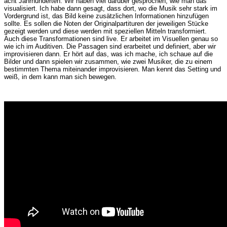
acht Jahrhunderten. Wir haben viel darüber gesprochen, wie man das
visualisiert. Ich habe dann gesagt, dass dort, wo die Musik sehr stark im
Vordergrund ist, das Bild keine zusätzlichen Informationen hinzufügen
sollte. Es sollen die Noten der Originalpartituren der jeweiligen Stücke
gezeigt werden und diese werden mit speziellen Mitteln transformiert.
Auch diese Transformationen sind live. Er arbeitet im Visuellen genau so
wie ich im Auditiven. Die Passagen sind erarbeitet und definiert, aber wir
improvisieren dann. Er hört auf das, was ich mache, ich schaue auf die
Bilder und dann spielen wir zusammen, wie zwei Musiker, die zu einem
bestimmten Thema miteinander improvisieren. Man kennt das Setting und
weiß, in dem kann man sich bewegen.