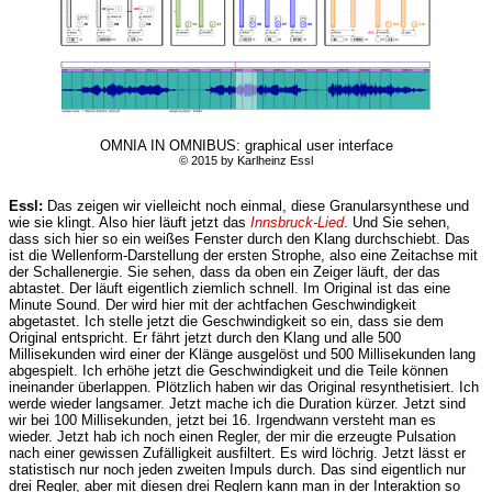
OMNIA IN OMNIBUS: graphical user interface
© 2015 by Karlheinz Essl
Essl:
Das zeigen wir vielleicht noch einmal, diese Granularsynthese und
wie sie klingt. Also hier läuft jetzt das
Innsbruck-Lied
. Und Sie sehen,
dass sich hier so ein weißes Fenster durch den Klang durchschiebt. Das
ist die Wellenform-Darstellung der ersten Strophe, also eine Zeitachse mit
der Schallenergie. Sie sehen, dass da oben ein Zeiger läuft, der das
abtastet. Der läuft eigentlich ziemlich schnell. Im Original ist das eine
Minute Sound. Der wird hier mit der achtfachen Geschwindigkeit
abgetastet. Ich stelle jetzt die Geschwindigkeit so ein, dass sie dem
Original entspricht. Er fährt jetzt durch den Klang und alle 500
Millisekunden wird einer der Klänge ausgelöst und 500 Millisekunden lang
abgespielt. Ich erhöhe jetzt die Geschwindigkeit und die Teile können
ineinander überlappen. Plötzlich haben wir das Original resynthetisiert. Ich
werde wieder langsamer. Jetzt mache ich die Duration kürzer. Jetzt sind
wir bei 100 Millisekunden, jetzt bei 16. Irgendwann versteht man es
wieder. Jetzt hab ich noch einen Regler, der mir die erzeugte Pulsation
nach einer gewissen Zufälligkeit ausfiltert. Es wird löchrig. Jetzt lässt er
statistisch nur noch jeden zweiten Impuls durch. Das sind eigentlich nur
drei Regler, aber mit diesen drei Reglern kann man in der Interaktion so