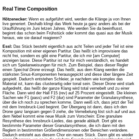
Real Time Composition
Hötzenecker:
Wenn es aufgeführt wird, werden die Klänge ja von Ihnen
live generiert. Deshalb klingt das Werk heute ja ganz anders als bei der
Uraufführung im Juni letzen Jahres. Wie werden Sie da beeinflusst,
beginnt das schon beim Frühstück oder kommt das quasi aus der Musik
heraus, wie sie darauf reagieren?
Essl:
Das Stück besteht eigentlich aus acht Teilen und jeder Teil ist eine
Komposition mit einer eigenen Partitur. Das heißt ich improvisiere das
nicht frei, sondern es gibt eine Partitur, die ich mir [am Computer]
anzeigen lasse. Diese Partitur ist nur für mich verständlich, es handelt
sich um Spielanweisungen für mich. Zum Beispiel, dass dieser Regler
einen
Spectral Drone
erzeugt. Das heißt, aus dem Klang werden die
stärksten Sinus-Komponenten herausgepickt und diese über längere Zeit
gespielt. Dadurch entstehen Schleier, je nachdem wie komplex das
Material ist, kann das clusterartig oder tonal sein. Dieser Drone wird stark
aufgedreht, das heißt der ganze Klang wird total vernebelt und zu einer
Fläche. Dann wird der Hall F15 (rev) auf 25 Prozent eingestellt. Die kleinen
Sachen wie F1 (pass) und F2 (dur) sind Parameter der Granularsynthese,
über die ich noch zu sprechen komme. Dann weiß ich, dass jetzt der Teil
mit dem Innsbruck-Lied beginnt. Der Übergang ist dann, dass ich den
Drone ganz langsam gegen 0 ziehe, die Vernebelung löst sich auf und aus
dem Nebel kommt eine neue Musik zum Vorschein: Eine granulare
Resynthese des Innsbruck-Liedes, das gerade abläuft. Dort gibt es
bestimmte Parameter dieser Granularsynthese, die ich dann mit den
Reglern in bestimmten Größendimensionen oder Bereichen verändere.
Dadurch entsteht aus diesem Chor ein neues Stück. Dann gibt es wieder