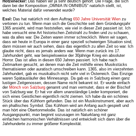
Hötzenecker:
Das haben wir ja sehr deutlich gehört. Die Frage, die sich
dann bei der Komposition „OMNIA IN OMNIBUS“ natürlich stellt, ist,
welches Material dafür verwendet wurde?
Essl:
Das hat natürlich mit dem Auftrag
650 Jahre Universität Wien
zu
vertonen zu tun. Wenn man sich die Geschichte seit dem Gründungsjahr
1365 ansieht, wird man feststellen, wie viel in dieser Zeit passiert ist. Ich
habe versucht eine Art historischen Zeitstrahl zu finden und zu schauen,
was da alles war. Die Zeiten waren immer schrecklich. Wenn wir sagen,
dass wir heute in Europa in einer ganz speziell schwierigen Situation sind,
dann müssen wir auch sehen, dass das eigentlich zu allen Zeit so war. Ich
glaube nicht, dass es jemals anders war. Wenn man zurück ins 17.
Jahrhundert geht, war beispielsweise der 30jährige Krieg ein absoluter
Horror. Das ist alles in diesen 650 Jahren passiert. Ich habe nach
Zeitmarken gesucht, an denen man die Zeit mithilfe eines Musikstücks
thematisieren oder auratisch umschreiben kann. 1365, also im vierzehnten
Jahrhundert, gab es musikalisch nicht sehr viel in Österreich. Das Einzige
waren Spätausläufer des Minnesangs. Da gab es in Salzburg einen ganz
lustigen Zeitgenossen, dessen Name nicht bekannt ist. Er wurde einfach
der
Mönch von Salzburg
genannt und man vermutet, dass er der Bischof
von Salzburg war. Er hat vor allem unanständige Lieder komponiert, die
sich eines Geistlichen eigentlich nicht ziemen. Ich habe da ein schönes
Stück über das
Kühhorn
gefunden. Das ist ein Musikinstrument, aber auch
ein phallisches Symbol. Das Kühhorn wird am Anfang auch gespielt und
man hört eine Obertonmelodie. Das ist natürlich ein schöner
Ausgangspunkt, man beginnt sozusagen im Naturklang mit ganz
einfachen harmonischen Verhältnissen und entwickelt sich dann über die
Jahrhunderte zu immer größerer Komplexität.