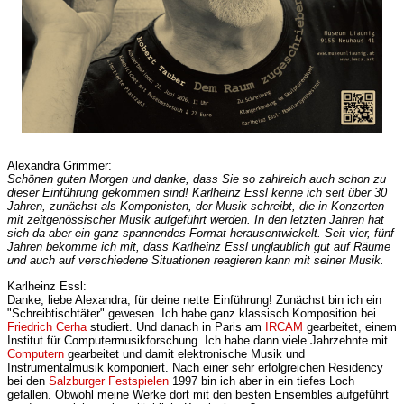
Alexandra Grimmer:
Schönen guten Morgen und danke, dass Sie so zahlreich auch schon zu
dieser Einführung gekommen sind! Karlheinz Essl kenne ich seit über 30
Jahren, zunächst als Komponisten, der Musik schreibt, die in Konzerten
mit zeitgenössischer Musik aufgeführt werden. In den letzten Jahren hat
sich da aber ein ganz spannendes Format herausentwickelt. Seit vier, fünf
Jahren bekomme ich mit, dass Karlheinz Essl unglaublich gut auf Räume
und auch auf verschiedene Situationen reagieren kann mit seiner Musik.
Karlheinz Essl:
Danke, liebe Alexandra, für deine nette Einführung! Zunächst bin ich ein
"Schreibtischtäter" gewesen. Ich habe ganz klassisch Komposition bei
Friedrich Cerha
studiert. Und danach in Paris am
IRCAM
gearbeitet, einem
Institut für Computermusikforschung. Ich habe dann viele Jahrzehnte mit
Computern
gearbeitet und damit elektronische Musik und
Instrumentalmusik komponiert. Nach einer sehr erfolgreichen Residency
bei den
Salzburger Festspielen
1997 bin ich aber in ein tiefes Loch
gefallen. Obwohl meine Werke dort mit den besten Ensembles aufgeführt