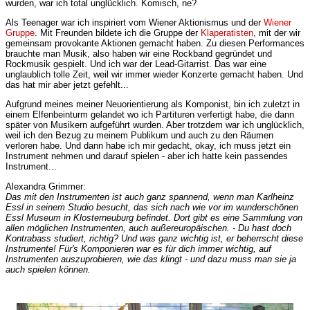
wurden, war ich total unglücklich. Komisch, ne?
Als Teenager war ich inspiriert vom Wiener Aktionismus und der
Wiener
Gruppe
. Mit Freunden bildete ich die Gruppe der
Klaperatisten
, mit der wir
gemeinsam provokante Aktionen gemacht haben. Zu diesen Performances
brauchte man Musik, also haben wir eine Rockband gegründet und
Rockmusik gespielt. Und ich war der Lead-Gitarrist. Das war eine
unglaublich tolle Zeit, weil wir immer wieder Konzerte gemacht haben. Und
das hat mir aber jetzt gefehlt...
Aufgrund meines meiner Neuorientierung als Komponist, bin ich zuletzt in
einem Elfenbeinturm gelandet wo ich Partituren verfertigt habe, die dann
später von Musikern aufgeführt wurden. Aber trotzdem war ich unglücklich,
weil ich den Bezug zu meinem Publikum und auch zu den Räumen
verloren habe. Und dann habe ich mir gedacht, okay, ich muss jetzt ein
Instrument nehmen und darauf spielen - aber ich hatte kein passendes
Instrument...
Alexandra Grimmer:
Das mit den Instrumenten ist auch ganz spannend, wenn man Karlheinz
Essl in seinem Studio besucht, das sich nach wie vor im wunderschönen
Essl Museum in Klosterneuburg befindet. Dort gibt es eine Sammlung von
allen möglichen Instrumenten, auch außereuropäischen. - Du hast doch
Kontrabass studiert, richtig? Und was ganz wichtig ist, er beherrscht diese
Instrumente! Für's Komponieren war es für dich immer wichtig, auf
Instrumenten auszuprobieren, wie das klingt - und dazu muss man sie ja
auch spielen können.