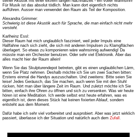
seiner Akustik mit einer extrem langen Nachhallzeit - ein voller Wahnsinn!
Für Musik ist das absolut tödlich. Man kann dort eigentlich nichts
aufführen. Ausser man verwendet den Raum als Teil der Komposition.
Alexandra Grimmer:
Schwierig ist diese Akustik auch für Sprache, die man einfach nicht mehr
versteht.
Karlheinz Essl:
Dieser Raum hat mich unglaublich fasziniert, weil jeder Impuls eine
Hallfahne nach sich zieht, die sich mit anderen Impulsen zu Klamgflächen
überlagert. So etwas zu komponieren wäre wahnsinnig aufwendig! Da
müsste man ein Orchester benutzen. Oder sehr viel Elektronik. Aber das
alles macht hier der Raum allein!
Wenn Sie das Skulpturendepot betreten, gibt es einen unglaublichen Lärm,
wenn Sie Platz nehmen. Deshalb möchte ich Sie um zwei Sachen bitten:
Erstens einmal die Handys auszuschalten. Und zweitens: Bitte seien Sie
leise! Jedes Geräusch, das Sie machen, auch wenn Sie mit den Stuhl
rücken, hört man über längere Zeit im Raum. Und zuletzt möchte ich Sie
bitten, einfach ihre Ohren zu öffnen und sich zu versenken. Was wir heute
hören ist eine Meditation. Ich werde selbst erst heute erfahren, was es
eigentlich ist, denn dieses Stück hat keinen fixierten Ablauf, sondern
entsteht aus dem Moment.
Dafür habe ich sehr viel vorbereitet und ausprobiert. Aber was jetzt wirklich
passiert, überlasse ich der Situation und natürlich auch dem
Zufall
.