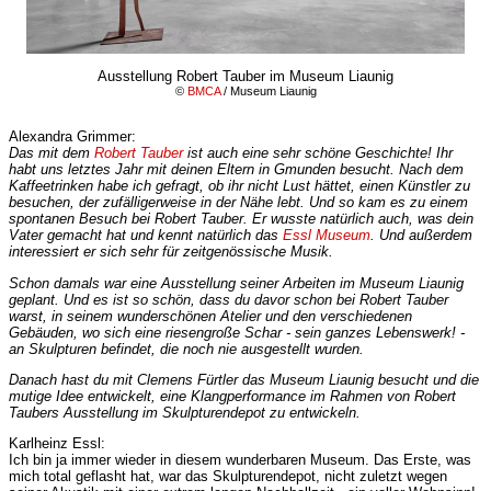
Ausstellung Robert Tauber im Museum Liaunig
©
BMCA
/ Museum Liaunig
Alexandra Grimmer:
Das mit dem
Robert Tauber
ist auch eine sehr schöne Geschichte! Ihr
habt uns letztes Jahr mit deinen Eltern in Gmunden besucht. Nach dem
Kaffeetrinken habe ich gefragt, ob ihr nicht Lust hättet, einen Künstler zu
besuchen, der zufälligerweise in der Nähe lebt. Und so kam es zu einem
spontanen Besuch bei Robert Tauber. Er wusste natürlich auch, was dein
Vater gemacht hat und kennt natürlich das
Essl Museum
. Und außerdem
interessiert er sich sehr für zeitgenössische Musik.
Schon damals war eine Ausstellung seiner Arbeiten im Museum Liaunig
geplant. Und es ist so schön, dass du davor schon bei Robert Tauber
warst, in seinem wunderschönen Atelier und den verschiedenen
Gebäuden, wo sich eine riesengroße Schar - sein ganzes Lebenswerk! -
an Skulpturen befindet, die noch nie ausgestellt wurden.
Danach hast du mit Clemens Fürtler das Museum Liaunig besucht und die
mutige Idee entwickelt, eine Klangperformance im Rahmen von Robert
Taubers Ausstellung im Skulpturendepot zu entwickeln.
Karlheinz Essl:
Ich bin ja immer wieder in diesem wunderbaren Museum. Das Erste, was
mich total geflasht hat, war das Skulpturendepot, nicht zuletzt wegen