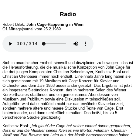
Radio
Robert Bilek:
John Cage-Happening in Wien
Ö1 Mittagsjournal vom 25.2.1989
Sich in anarchischer Freiheit sinnvoll und diszipliniert zu bewegen - das ist
die Herausforderung, die die musikalische Konzeption von John Cage für
die drei jungen Komponisten Christian Schedlmayer, Karlheinz Essl und
Christian Ofenbauer immer noch enthält. Eineinhalb Jahre lang haben sie
sich gemeinsam mit 19 Musikern mit Cage Konzert für Klavier und
Orchester aus dem Jahr 1958 auseinander gesetzt. Das Ergebnis ist jetzt
ein insgesamt 5-stündiges Konzert, das in mehreren Sälen des Wiener
Konzerthauses stattfindet und ein gemeinsames Abendessen von
Musikern und Publikum sowie eine Diskussion miteinschließen soll.
Aufgeführt wird dabei natürlich nicht nur das erwähnte Klavierkonzert,
sondern mehrere ältere und neuere Stücke und Texte von Cage. Erst
hintereinander, und dann schließlich simultan. Das heißt, bis zu 5
verschiedene Stücke gleichzeitig.
Karlheinz Essl:
„Ich glaub’ der Cage hat selber einmal davon gesprochen,
dass er und die Musiker seines Kreises wie Morton Feldman, Christian
Wolff und Earl Browne den Leim aus der Musik herausgenommen haben.”