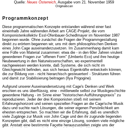
Quelle:
Neues Österreich
, Ausgabe vom 21. November 1959
Originalscan
Programmkonzept
Diese programmatischen Konzepte entstanden während einer fast
eineinhalb Jahre währenden Arbeit am CAGE-Projekt, die vom
Komponistenkollektiv Essl-Ofenbauer-Schedlmayer im November 1987
begonnen wurde. Ohne zunächst die Fragen der Programmgestaltung
direkt zu erörtern begannen wir, uns mit dem philosophischen Denken
eines John Cage auseinanderzusetzen. Im Zusammenhang damit kam
eine Fülle von Material zusammen: etwa die - in den 60er Jahren virulent
gewordenen Fragen zur "offenen Form" (Umberto Eco) und ihre heutige
Neubewertung in den Naturwissenschaften, wo experimentell
nachgewiesen werden konnte, daß Systeme, die sich nicht im
Gleichgewicht befinden, aus sich heraus Eigenkräfte entwickeln können,
die zur Bildung von - nicht hierarchisch gesteuerten! - Strukturen führen
und damit zur Stabilisierung beitragen (Ilya Prigogine).
Aufgrund unserer Auseinandersetzung mit Cage's Denken und Werk
erschien es uns überflüssig, eine - mittlerweile selbst zur Musikgeschichte
gewordene Haltung - im Sinne einer "historischen Aufführungspraxis" zu
reproduzieren. Jeder der drei Komponisten stieß mit seinem
Erfahrungshorizont und seinen speziellen Fragen an die Cage'sche Musik
dazu und suchte nach Lösungen, die seiner eigenen Persönlichkeit am
ehesten entsprechen. So machten wir die Erfahrung, daß es unendlich
viele Zugänge zur Musik von John Cage und den ihr zugrunde liegenden
Konzepten gibt, daß es nicht eine einzige Lösung, sondern viele mögliche
gibt. Anstatt eine bestimmte Façette herauszustellen zeigte uns der