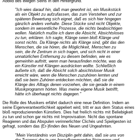
Abbild des ewigen Seins in den Hintergrund.
"Ich wies darauf hin, daß man gewohnt ist, ein Musikstück
als ein Objekt zu aufzufassen, das zum Verstehen und zur
späteren Bewertung sich eignet, daß es sich hier hingegen
gänzlich anders verhalte. Diese Stücke sind nicht Objekte,
sondern im wesentliche Prozesse, die nichts beabsichtigen
wollen. Natürlich mußte ich dann die Absicht, Absichtsloses
zu tun, erklären. Ich sagte, Klänge seien bloß Klänge und
sonst nichts. Da Klänge nichts als Klänge sind, gibt das den
Menschen, die sie hören, die Möglichkeit, Menschen zu
sein, die ihr Zentrum in sich tragen, und sich nicht in einer
unnatürlichen Entfernung zu diesem befinden, wie es
gemeinhin auftritt, wenn man herausfinden möchte, was da
ein Künstler mit Klängen ausdrücken wollte. Schließlich
äußerte ich, daß die Absicht solch absichtsloser Musik
erreicht wäre, wenn die Menschen zuzuhören lernten und
daß sie beim Zuhören entdecken möchten, daß sie die
Klänge des Alltags denen vorziehen, die sie gerade in einem
Musikprogramm hörten. Was meine eigene Musik betrifft,
hätte ich überhaupt nichts dagegen."
Die Rolle des Musikers erfährt dadurch eine neue Definition. Indem an
seine Eigenverantwortlichkeit appeliert wird, tritt er aus dem Status eines
bloß reproduzierenden Künstlers. Dies hat freilich nichts mit Beliebigkeit
zu tun und schon gar nichts mit Improvisation. Nicht das spontane
Reagieren und das Abspulen verinnerlichter Clichés und Spielgesten ist
gefragt, sondern das (Er-)finden des Neuen und Ungeahnten.
"Mein Verständnis von Disziplin geht dahin, daß sie uns von
der Tyrannei der in uns heraufkommenden Neigungen und