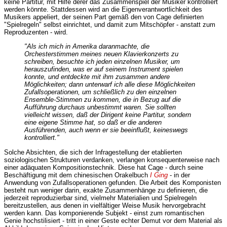
keine Partitur, mit Hilfe derer das Zusammenspiel der Musiker kontrolliert
werden könnte. Stattdessen wird an die Eigenverantwortlichkeit des
Musikers appeliert, der seinen Part gemäß den von Cage definierten
"Spielregeln" selbst einrichtet, und damit zum Mitschöpfer - anstatt zum
Reproduzenten - wird.
"Als ich mich in Amerika daranmachte, die
Orchesterstimmen meines neuen Klavierkonzerts zu
schreiben, besuchte ich jeden einzelnen Musiker, um
herauszufinden, was er auf seinem Instrument spielen
konnte, und entdeckte mit ihm zusammen andere
Möglichkeiten; dann unterwarf ich alle diese Möglichkeiten
Zufallsoperationen, um schließlich zu den einzelnen
Ensemble-Stimmen zu kommen, die in Bezug auf die
Aufführung durchaus unbestimmt waren. Sie sollten
vielleicht wissen, daß der Dirigent keine Partitur, sondern
eine eigene Stimme hat, so daß er die anderen
Ausführenden, auch wenn er sie beeinflußt, keineswegs
kontrolliert."
Solche Absichten, die sich der Infragestellung der etablierten
soziologischen Strukturen verdanken, verlangen konsequenterweise nach
einer adäquaten Kompositionstechnik. Diese hat Cage - durch seine
Beschäftigung mit dem chinesischen Orakelbuch
I Ging
- in der
Anwendung von Zufallsoperationen gefunden. Die Arbeit des Komponisten
besteht nun weniger darin, exakte Zusammenhänge zu definieren, die
jederzeit reproduzierbar sind, vielmehr Materialien und Spielregeln
bereitzustellen, aus denen in vielfältiger Weise Musik hervorgebracht
werden kann. Das komponierende Subjekt - einst zum romantischen
Genie hochstilisiert - tritt in einer Geste echter Demut vor dem Material als