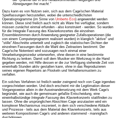
Abneigungen frei macht."
Dazu kann es von Nutzen sein, sich aus dem Cage'schen Material
Spielfassungen herzustellen, wobei die unterschiedlichsten
Operativprogramme (im Sinne von
Umberto Eco
) angewendet werden
können. Diese sind freilich auch nicht als Ware frei verfügbar, sondern
müssen zunächst einmal erfunden - also konstruiert - werden. So wurden
für die Integrale Fassung des Klavierkonzertes die einzelnen
Ensemblestimmen durch Anwendung geeigneter Zufallsoperationen (die
von einem Computerprogramm realisiert wurden) in klanglich "aktive" und
"stille" Abschnitte unterteilt und zugleich die statistischen Dichten der
einzelnen Fassungen durch die Wahl des Zeitrasters bestimmt. Der
Cage'sche Notentext wird sozusagen noch einmal einer
Verarbeitungsprozedur unterworfen, ohne diesen in eine bestimmte
Richtung zu lenken. Damit soll dem Musiker ein Werkzeug in die Hand
gegeben werden, mit Hilfe dessen er die zur Verfügung stehende Zeit von
eineinhalb Stunden aktiv gestalten kann, ohne in das Reproduzieren
seines eigenen Repertoirs an Floskeln und Verhaltensmustern zu
verfallen.
Ein solches Verfahren ist freilich weder zwingend noch von Cage irgendwo
vorgeschrieben worden. Und doch erscheint mir die Legitimation dieser
Vorgangsweise allein in der Auseinandersetzung mit dem Werk Cage's
begründet, wie auch die gemeinsam gefaßte Entscheidung, eine
eineinhalbstündige
Integrale Fassung
des
Klavierkonzerts
stattfinden zu
lassen. Ohne die ursprünglichen Absichten Cage anzutasten wird ein
komplexer Mechanismus inszeniert, in dem sich verschiedene Abläufe
und Prozesse - teils aus dem Material des Klavierkonzerts, teils aus
weiteren Kompositionen Cage's und anderen stammend - mannigfach
durchdringen.