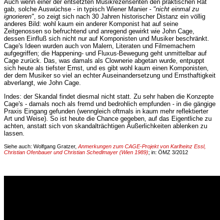
Auch wenn einer der entsetzten Musikrezensenten den praktischen Rat
gab, solche Auswüchse - in typisch Wiener Manier -
"nicht einmal zu
ignorieren"
, so zeigt sich nach 30 Jahren historischer Distanz ein völlig
anderes Bild: wohl kaum ein anderer Komponist hat auf seine
Zeitgenossen so befruchtend und anregend gewirkt wie John Cage,
dessen Einfluß sich nicht nur auf Komponisten und Musiker beschränkt.
Cage's Ideen wurden auch von Malern, Literaten und Filmemachern
aufgegriffen; die Happening- und Fluxus-Bewegung geht unmittelbar auf
Cage zurück. Das, was damals als Clownerie abgetan wurde, entpuppt
sich heute als tiefster Ernst, und es gibt wohl kaum einen Komponisten,
der dem Musiker so viel an echter Auseinandersetzung und Ernsthaftigkeit
abverlangt, wie John Cage.
Indes: der Skandal findet diesmal nicht statt. Zu sehr haben die Konzepte
Cage's - damals noch als fremd und bedrohlich empfunden - in die gängige
Praxis Eingang gefunden (wenngleich oftmals in kaum mehr reflektierter
Art und Weise). So ist heute die Chance gegeben, auf das Eigentliche zu
achten, anstatt sich von skandalträchtigen Äußerlichkeiten ablenken zu
lassen.
Siehe auch: Wolfgang Gratzer,
Anmerkungen zum CAGE-Projekt von Karlheinz Essl,
Christian Ofenbauer und Christian Schedlmayer (Wien 1989)
; in: ÖMZ 3/2012