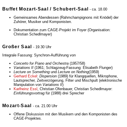
Buffet Mozart-Saal / Schubert-Saal
- ca. 18.00
Gemeinsames Abendessen (Rahmchampignons mit Knödel) der
Zuhörer, Musiker und Komponisten.
Dokumentation zum CAGE-Projekt im Foyer (Organisation:
Christian Schedlmayer)
Großer Saal
- 19.30 Uhr
Integrale Fassung: Synchron-Aufführung von
Concerto for Piano and Orchestra
(1957/58)
Variations II
(1961; Schlagzeug-Fassung: Elisabeth Flunger)
Lecture on Something
und
Lecture on Nothing
(1959)
Gerhard Eckel
:
Dispersion
(1989) für Klangquellen, Mikrophone,
Lautsprecher, Zeitverzögerung, Filter und Mischpult (elektronische
Manipulation von
Variations II
)
Karlheinz Essl
, Christian Ofenbauer, Christian Schedlmayer:
Einführungsvortrag
für (1988) drei Sprecher
Mozart-Saal
- ca. 21.00 Uhr
Offene Diskussion mit den Musikern und den Komponisten des
CAGE-Projektes.