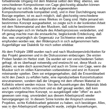
fortwährende Umgang mit dem Material selbst den Weg: ebenso, wie
verschiedenen Kompositionen von Cage gleichzeitig ablaufen können
(allerdings nur solche, die aufgrund der angewendeten
Kompositionsmethode kompatibel sind), und in ihrer Durchdringung neuen
Bezüge ergeben, ist es auch möglich, daß gleichzeitig verschiedene
Methoden zur Realisation eines Werkes im Gang sind. Hatte jemand ein
bestimmtes Konzept ausgearbeitet, so zeigte sich in der konkreten Arbeit
mit dem Notenmaterial und den Musikern, daß solche bestimmten
Formulierungen sich im Verlaufe des Arbeitsprozesses veränderten, und
oft genug machte man die erstaunliche, beglückende Entdeckung, daß
das, was ursprünglich als Gegensatz zur Sichtweise eines anderen
empfunden worden war, den Widerspruch in sich aufgenommen hatte.
Augenfälliger war Dialektik für mich selten erlebbar.
Ab dem Frühjahr 1988 wurden nach und nach Musikerpersönlichkeiten für
das Projekt gewonnen und in die Diskussionen einbezogen. Die ersten
Proben fanden im Herbst statt. Da wurden wir von verschiedenen Seiten
gefragt, ob es überhaupt notwendig und erwünscht sei, diese Musik zu
proben; es wäre doch ausreichend und auch im Sinne von Cage, wenn die
Musiker sich im stillen Kämmerlein vorbereiteten und erst im Konzert
miteinander spielten. Dem sei entgegengehalten, daß die Ensemblearbeit
nicht den Zweck zu erfüllen hatte, eine reproduzierbare Konzertsituation
einzutrainieren, sondern daß der Umgang mit dem offenen Material im
Kollektiv erlernt werden müsse. Von den Auswirkungen des Materials blieb
auch wahrlich nichts verschont und es darf gesagt werden, daß kein
einziges vorgebrachtes Konzept, so ausgeklügelt oder "offen" es auch
gewesen sein mag, unverändert aus diesem Arbeitsprozeß wieder
hervorgegangen ist. In diesem Sinne konnte der Anspruch unseres
Projektes, echte Kollektivarbeit geleistet zu haben, sich bestätigen. Alles,
was in den Arbeitsprozeß eingebracht wurde, zeitigte Auswirkungen,