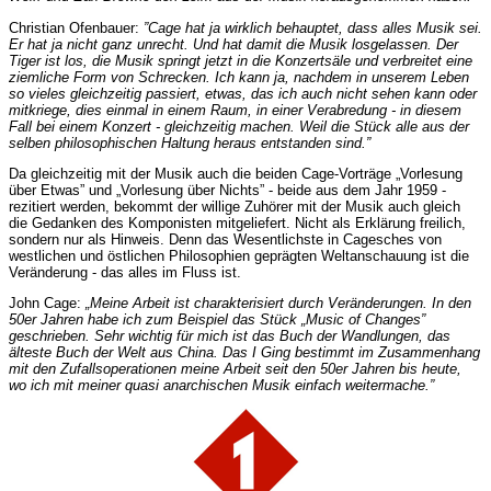
Christian Ofenbauer:
”Cage hat ja wirklich behauptet, dass alles Musik sei.
Er hat ja nicht ganz unrecht. Und hat damit die Musik losgelassen. Der
Tiger ist los, die Musik springt jetzt in die Konzertsäle und verbreitet eine
ziemliche Form von Schrecken. Ich kann ja, nachdem in unserem Leben
so vieles gleichzeitig passiert, etwas, das ich auch nicht sehen kann oder
mitkriege, dies einmal in einem Raum, in einer Verabredung - in diesem
Fall bei einem Konzert - gleichzeitig machen. Weil die Stück alle aus der
selben philosophischen Haltung heraus entstanden sind.”
Da gleichzeitig mit der Musik auch die beiden Cage-Vorträge „Vorlesung
über Etwas” und „Vorlesung über Nichts” - beide aus dem Jahr 1959 -
rezitiert werden, bekommt der willige Zuhörer mit der Musik auch gleich
die Gedanken des Komponisten mitgeliefert. Nicht als Erklärung freilich,
sondern nur als Hinweis. Denn das Wesentlichste in Cagesches von
westlichen und östlichen Philosophien geprägten Weltanschauung ist die
Veränderung - das alles im Fluss ist.
John Cage:
„Meine Arbeit ist charakterisiert durch Veränderungen. In den
50er Jahren habe ich zum Beispiel das Stück „Music of Changes”
geschrieben. Sehr wichtig für mich ist das Buch der Wandlungen, das
älteste Buch der Welt aus China. Das I Ging bestimmt im Zusammenhang
mit den Zufallsoperationen meine Arbeit seit den 50er Jahren bis heute,
wo ich mit meiner quasi anarchischen Musik einfach weitermache.”